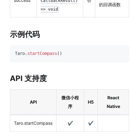
success
否
CallbackResult)
的回调函数
=> void
示例代码
Taro
.
startCompass
(
)
API 支持度
微信小程
React
API
H5
序
Native
Taro.startCompass
✔️
✔️