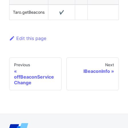
Taro.getBeacons
✔️
Edit this page
Previous
Next
IBeaconInfo
offBeaconService
Change