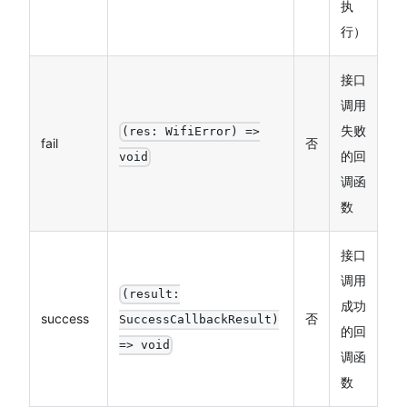
执
行）
接口
调用
失败
(res: WifiError) =>
fail
否
的回
void
调函
数
接口
调用
(result:
成功
success
否
SuccessCallbackResult)
的回
=> void
调函
数