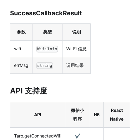
SuccessCallbackResult
参数
类型
说明
wifi
Wi-Fi 信息
WifiInfo
errMsg
调用结果
string
API 支持度
微信小
React
API
H5
程序
Native
Taro.getConnectedWifi
✔️