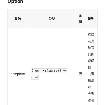
Option
必
参数
类型
说明
填
接口
调用
结束
的回
调函
数
(res: WifiError) =>
complete
否
（调
void
用成
功、
失败
都会