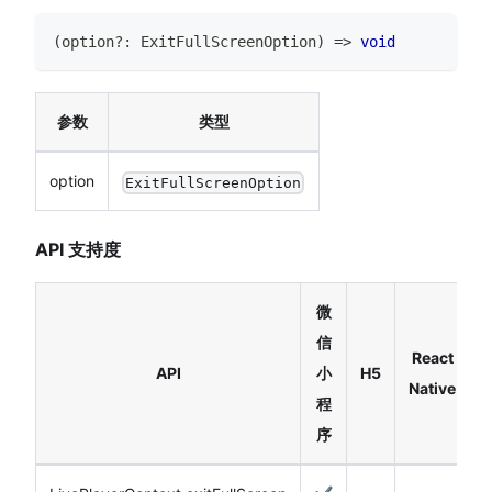
(
option
?
:
ExitFullScreenOption
)
=>
void
参数
类型
option
ExitFullScreenOption
API 支持度
微
信
React
API
小
H5
Native
程
序