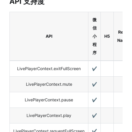
API 支持度
微
信
React
API
小
H5
Native
程
序
LivePlayerContext.exitFullScreen
✔️
LivePlayerContext.mute
✔️
LivePlayerContext.pause
✔️
LivePlayerContext.play
✔️
LivePlayerContext.requestFullScreen
✔️