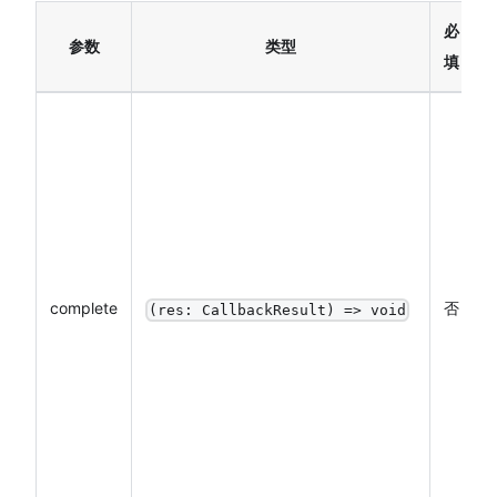
必
参数
类型
填
complete
否
(res: CallbackResult) => void