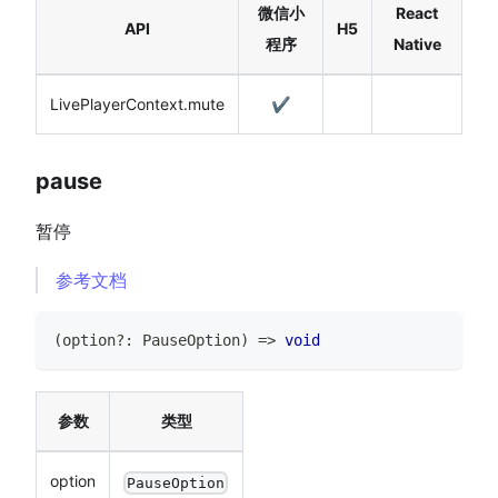
微信小
React
API
H5
程序
Native
LivePlayerContext.mute
✔️
pause
暂停
参考文档
(
option
?
:
PauseOption
)
=>
void
参数
类型
option
PauseOption