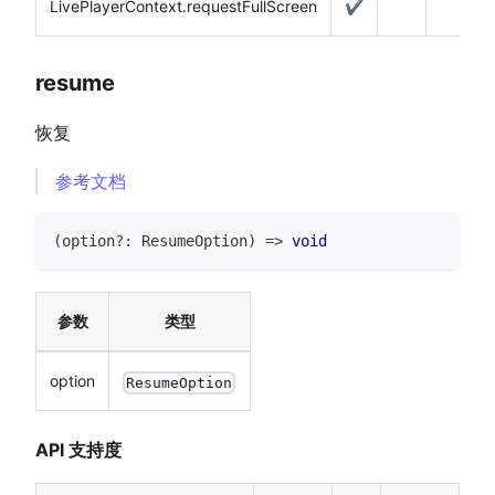
LivePlayerContext.requestFullScreen
✔️
resume
恢复
参考文档
(
option
?
:
ResumeOption
)
=>
void
参数
类型
option
ResumeOption
API 支持度