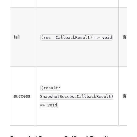
fail
否
(res: CallbackResult) => void
(result:
success
否
SnapshotSuccessCallbackResult)
=> void