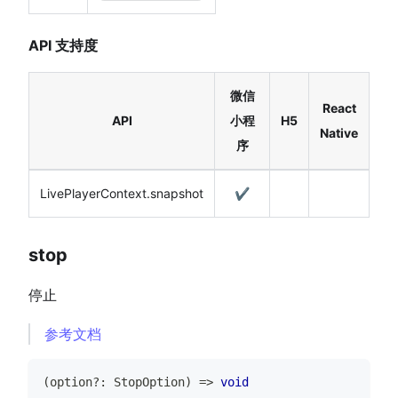
API 支持度
微信
React
API
小程
H5
Native
序
LivePlayerContext.snapshot
✔️
stop
停止
参考文档
(
option
?
:
StopOption
)
=>
void