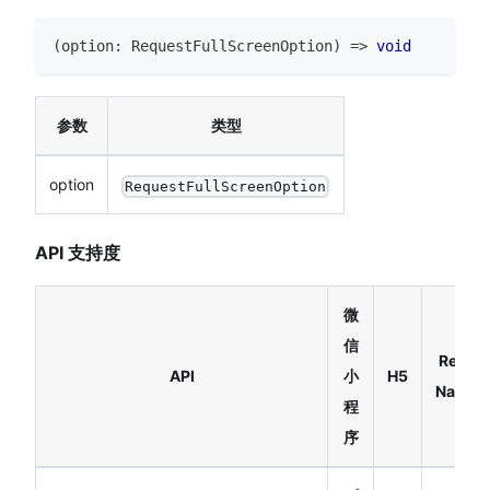
(
option
:
RequestFullScreenOption
)
=>
void
参数
类型
option
RequestFullScreenOption
API 支持度
微
信
React
API
小
H5
Native
程
序