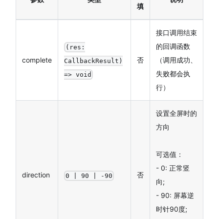
填
接口调用结束
的回调函数
(res:
complete
否
（调用成功、
CallbackResult)
失败都会执
=> void
行）
设置全屏时的
方向
可选值：
- 0: 正常竖
direction
否
0 | 90 | -90
向;
- 90: 屏幕逆
时针90度;