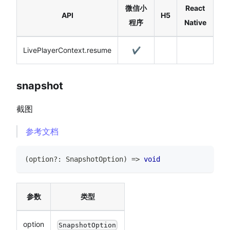
微信小
React
API
H5
程序
Native
LivePlayerContext.resume
✔️
snapshot
截图
参考文档
(
option
?
:
SnapshotOption
)
=>
void
参数
类型
option
SnapshotOption