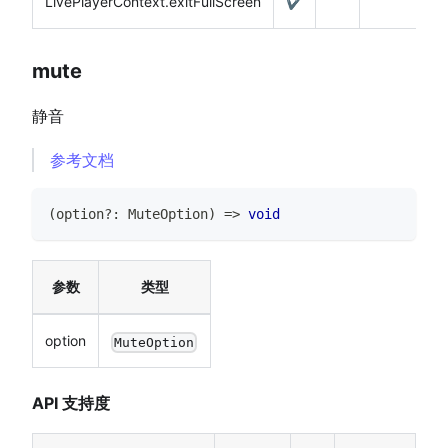
LivePlayerContext.exitFullScreen
✔️
mute
静音
参考文档
(
option
?
:
MuteOption
)
=>
void
参数
类型
option
MuteOption
API 支持度