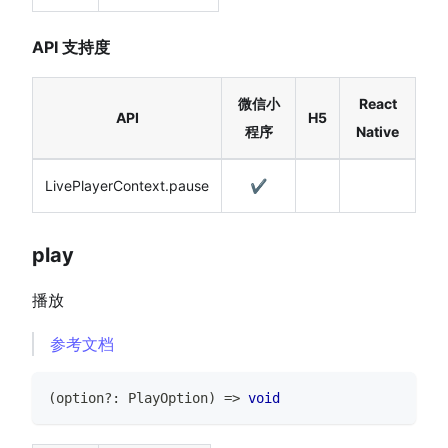
API 支持度
微信小
React
API
H5
程序
Native
LivePlayerContext.pause
✔️
play
播放
参考文档
(
option
?
:
PlayOption
)
=>
void