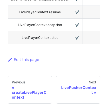
LivePlayerContext.resume
✔️
LivePlayerContext.snapshot
✔️
LivePlayerContext.stop
✔️
Edit this page
Previous
Next
LivePusherContex
createLivePlayerC
t
ontext