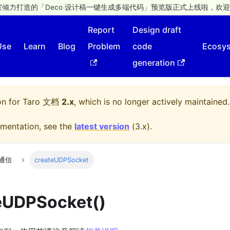
倾力打造的「Deco 设计稿一键生成多端代码」预览版正式上线啦，欢迎
Report
Design draft
Use
Learn
Blog
Problem
code
Ecosy
generation
on for
Taro 文档
2.x
, which is no longer actively maintained.
mentation, see the
latest version
(
3.x
).
 通信
createUDPSocket
eUDPSocket()