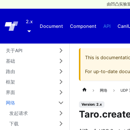
由凹凸实验室
2.x
Taro
Document
Component
API
CanI
关于API
This is documentati
基础
路由
For up-to-date docu
框架
网络
UDP
界面
网络
Version: 2.x
Taro.creat
发起请求
下载