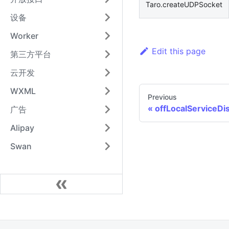
Taro.createUDPSocket
设备
Worker
Edit this page
第三方平台
云开发
WXML
Previous
offLocalServiceDi
广告
Alipay
Swan