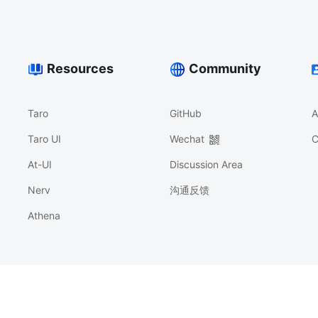
Resources
Community
Taro
GitHub
A
Taro UI
Wechat
C
At-UI
Discussion Area
Nerv
沟通反馈
Athena