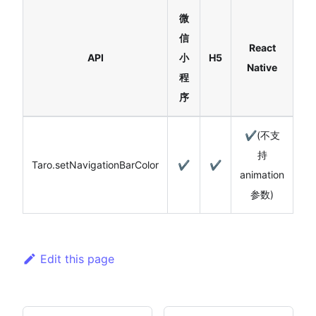
微
信
React
API
小
H5
Native
程
序
✔️(不支
持
Taro.setNavigationBarColor
✔️
✔️
animation
参数)
Edit this page