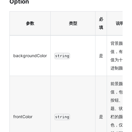
Option
必
参数
类型
说明
填
背景颜色
值，有效
backgroundColor
是
string
值为十六
进制颜色
前景颜色
值，包括
按钮、标
题、状态
frontColor
是
栏的颜
string
色，仅支