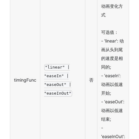
动画变化方
式
可选值：
- 'linear': 动
画从头到尾
的速度是相
同的;
"linear" |
- 'easeIn':
"easeIn" |
timingFunc
否
动画以低速
"easeOut" |
开始;
"easeInOut"
- 'easeOut':
动画以低速
结束;
-
'easeInOut':