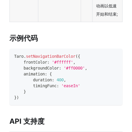
动画以低速
开始和结束;
示例代码
Taro
.
setNavigationBarColor
(
{
    frontColor
:
'#ffffff'
,
    backgroundColor
:
'#ff0000'
,
    animation
:
{
        duration
:
400
,
        timingFunc
:
'easeIn'
}
}
)
API 支持度