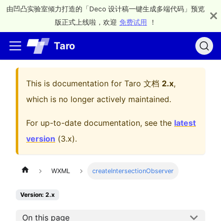
由凹凸实验室倾力打造的「Deco 设计稿一键生成多端代码」预览
版正式上线啦，欢迎
免费试用
！
Taro
This is documentation for
Taro 文档
2.x
,
which is no longer actively maintained.
For up-to-date documentation, see the
latest
version
(
3.x
).
WXML
createIntersectionObserver
Version: 2.x
On this page