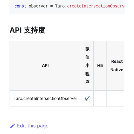
const
 observer 
=
 Taro
.
createIntersectionObserver
(
t
API 支持度
微
信
React
API
小
H5
Native
程
序
Taro.createIntersectionObserver
✔️
Edit this page