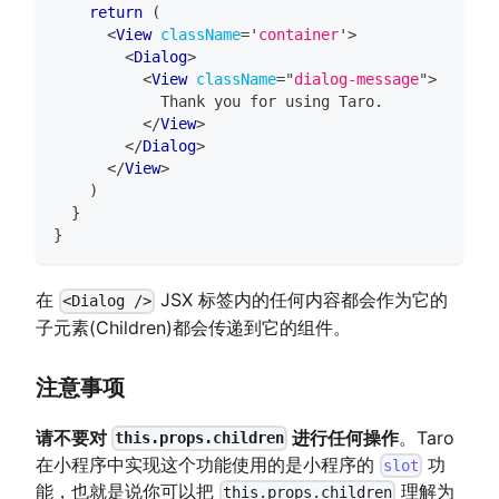
return
(
<
View
className
=
'
container
'
>
<
Dialog
>
<
View
className
=
"
dialog-message
"
>
            Thank you for using Taro.
</
View
>
</
Dialog
>
</
View
>
)
}
}
在
JSX 标签内的任何内容都会作为它的
<Dialog />
子元素(Children)都会传递到它的组件。
注意事项
请不要对
进行任何操作
。Taro
this.props.children
在小程序中实现这个功能使用的是小程序的
功
slot
能，也就是说你可以把
理解为
this.props.children