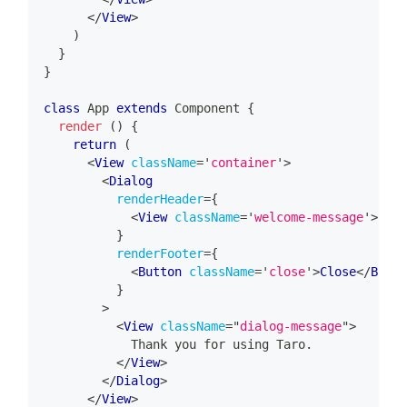
</
View
>
)
}
}
class
App
extends
Component
{
render
(
)
{
return
(
<
View
className
=
'
container
'
>
<
Dialog
renderHeader
=
{
<
View
className
=
'
welcome-message
'
>
Welc
}
renderFooter
=
{
<
Button
className
=
'
close
'
>
Close
</
Butto
}
>
<
View
className
=
"
dialog-message
"
>
            Thank you for using Taro.
</
View
>
</
Dialog
>
</
View
>