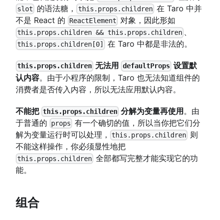
的语法糖，
在 Taro 中并
slot
this.props.children
不是 React 的
对象，因此形如
ReactElement
、
this.props.children && this.props.children
在 Taro 中都是非法的。
this.props.children[0]
无法用
设置默
this.props.children
defaultProps
认内容
。由于小程序的限制，Taro 也无法知道组件的
消费者是否传入内容，所以无法应用默认内容。
不能把
分解为变量再使用
。由
this.props.children
于普通的
有一个确切的值，所以当你把它们分
props
解为变量运行时可以处理，
则
this.props.children
不能这样操作，你必须显性地把
全部都写完整才能实现它的功
this.props.children
能。
组合