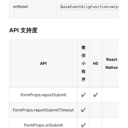
onReset
BaseEventOrigFunction<any>
API 支持度
微
信
React
API
小
H5
Native
程
序
FormProps.reportSubmit
✔️
✔️
FormProps.reportSubmitTimeout
✔️
FormProps.onSubmit
✔️