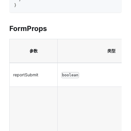
}
FormProps
参数
类型
reportSubmit
boolean