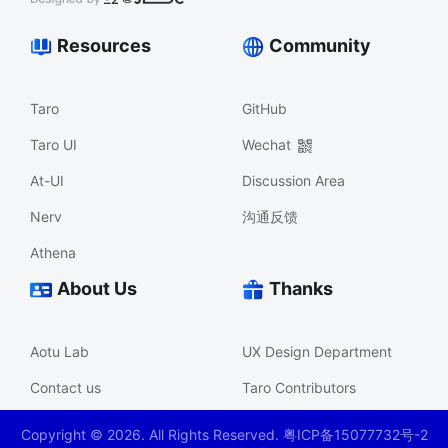
Resources
Community
Taro
GitHub
Taro UI
Wechat
At-UI
Discussion Area
Nerv
沟通反馈
Athena
About Us
Thanks
Aotu Lab
UX Design Department
Contact us
Taro Contributors
Copyright ©
2026
. All Rights Reserved. 粤ICP备15077732号-2