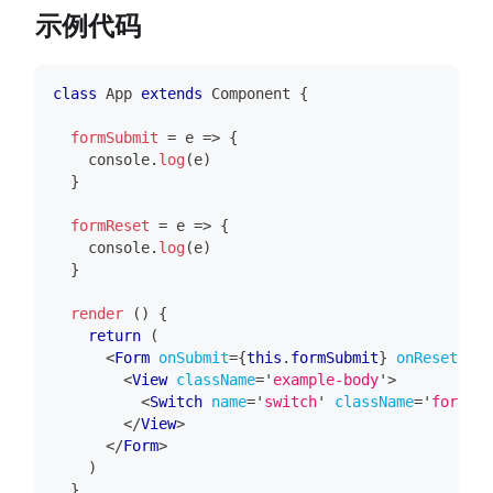
示例代码
class
App
extends
Component
{
formSubmit
=
 e 
=>
{
console
.
log
(
e
)
}
formReset
=
 e 
=>
{
console
.
log
(
e
)
}
render
(
)
{
return
(
<
Form
onSubmit
=
{
this
.
formSubmit
}
onReset
=
{
th
<
View
className
=
'
example-body
'
>
<
Switch
name
=
'
switch
'
className
=
'
form-sw
</
View
>
</
Form
>
)
}