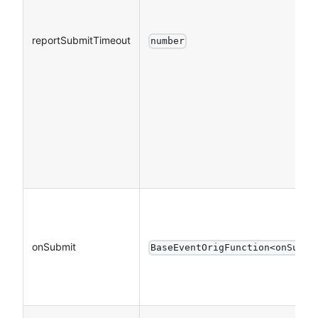
reportSubmitTimeout
number
onSubmit
BaseEventOrigFunction<onSubmi