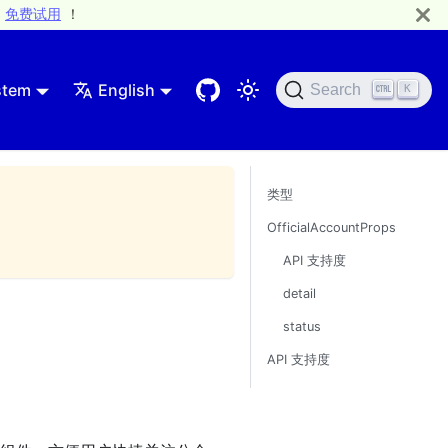
免费试用
！
stem
English
Search
K
类型
OfficialAccountProps
API 支持度
detail
status
API 支持度