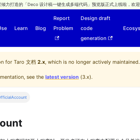
倾力打造的「Deco 设计稿一键生成多端代码」预览版正式上线啦，欢迎
Report
Design draft
Use
Learn
Blog
Problem
code
Ecosy
generation
on for
Taro 文档
2.x
, which is no longer actively maintained.
mentation, see the
latest version
(
3.x
).
fficialAccount
count