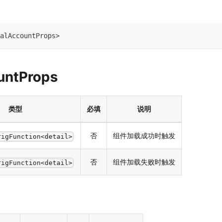
alAccountProps
>
untProps
类型
必填
说明
否
组件加载成功时触发
rigFunction<detail>
否
组件加载失败时触发
rigFunction<detail>