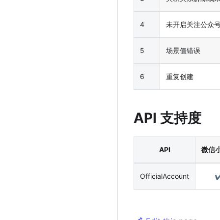
4
未开启关注公众
5
场景值错误
6
重复创建
API 支持度
API
微信
OfficialAccount
✔