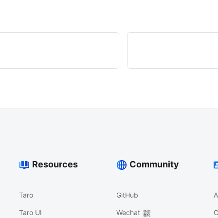
Resources
Community
Taro
GitHub
A
Taro UI
Wechat
C