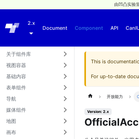
由凹凸实验室
2.x
Taro
Document
Component
API
CanI
关于组件库
This is documentati
视图容器
基础内容
For up-to-date docu
表单组件
开放能力
O
导航
媒体组件
Version: 2.x
OfficialAc
地图
画布