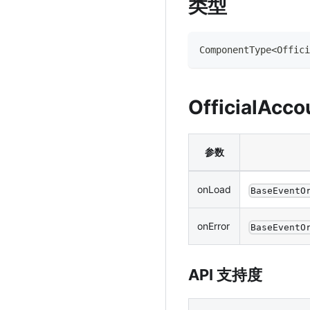
类型
ComponentType
<
Offici
OfficialAcco
参数
onLoad
BaseEventO
onError
BaseEventO
API 支持度