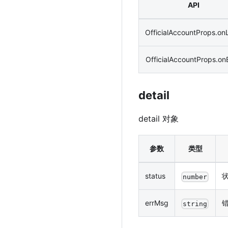
API
OfficialAccountProps.on
OfficialAccountProps.onE
detail
detail 对象
参数
类型
status
number
errMsg
string