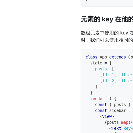
元素的 key 在
数组元素中使用的 ke
时，我们可以使用相同的 
class
App
extends
Co
  state 
=
{
posts
:
[
{
id
:
1
,
title
:
{
id
:
2
,
title
:
]
}
render
(
)
{
const
{
 posts 
}
const
 sidebar 
=
<
View
>
{
posts
.
map
(
(
<
Text
key
=