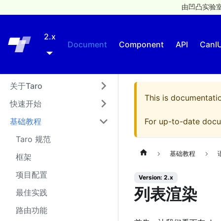
由凹凸实验室
2.x
Taro
Document
Component
API
CanI
关于Taro
This is documentati
快速开始
基础教程
For up-to-date docu
Taro 规范
基础教程
框架
项目配置
Version: 2.x
列表渲染
最佳实践
路由功能