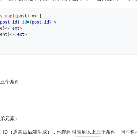
s
.
map
(
(
post
)
=>
{
post
.
id
}
id
=
{
post
.
id
}
>
e
}
</
Text
>
ent
}
</
Text
>
足三个条件：
弟元素）
组里的 ID（通常由后端生成），他能同时满足以上三个条件，同时