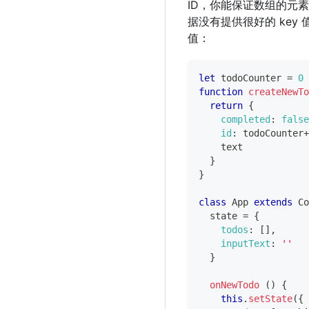
ID，你能保证数组的元
据没有提供很好的 key
值：
let
 todoCounter 
=
0
function
createNewTo
return
{
completed
:
false
id
:
 todoCounter
+
    text
}
}
class
App
extends
Co
  state 
=
{
todos
:
[
]
,
inputText
:
''
}
onNewTodo
(
)
{
this
.
setState
(
{