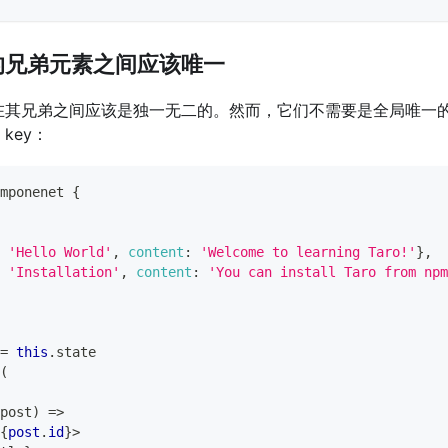
他的兄弟元素之间应该唯一
y 在其兄弟之间应该是独一无二的。然而，它们不需要是全局唯一
key：
mponenet
{
'Hello World'
,
content
:
'Welcome to learning Taro!'
}
,
'Installation'
,
content
:
'You can install Taro from npm
=
this
.
state
(
post
)
=>
{
post
.
id
}
>