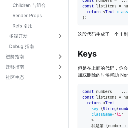
const
 numbers 
=
[
...
Children 与组合
const
 listItems 
=
 nu
return
<
Text
class
Render Props
}
)
Refs 引用
这段代码生成了一个 1 到
多端开发
Debug 指南
Keys
进阶指南
迁移指南
但是在上面的代码，你会得
加或删除的时候帮助 N
社区生态
const
 numbers 
=
[
...
const
 listItems 
=
 nu
return
<
Text
key
=
{
String
(
numb
className
=
'
li
'
>
    我是第 
{
number 
+