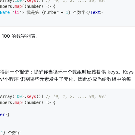
Array
(
100
)
.
keys
(
)
]
// [0, 1, 2, ..., 98, 99]
mbers
.
map
(
(
number
)
=>
{
Name
=
'
li
'
>
 我是第 
{
number 
+
1
}
 个数字
</
Text
>
 100 的数字列表。
到一个报错：提醒你当循环一个数组时应该提供 keys。Keys 
erv/小程序 识别哪些元素发生了变化。因此你应当给数组中的
Array
(
100
)
.
keys
(
)
]
// [0, 1, 2, ..., 98, 99]
mbers
.
map
(
(
number
)
=>
{
er
)
}
1
}
 个数字