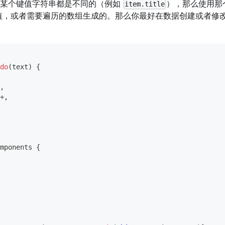
素某个键值字符串都是不同的（例如
），那么使用那
item.title
 值，或者需要遍历的数组生成的。那么你最好在数据创建或者修改
do
(
text
)
{
,
+
,
mponents
{