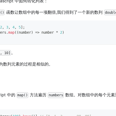
script 中如何转化列表：
函数让数组中的每一项翻倍,我们得到了一个新的数列
p()
doubl
2
,
3
,
4
,
5
]
;
ers
.
map
(
(
number
)
=>
 number 
*
2
)
。
8, 10]
转化为数列元素的过程是相似的。
ipt 中的
方法遍历
数组。对数组中的每个元素
map()
numbers
：