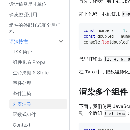
首先，让我们看下在 Java
设计稿及尺寸单位
如下代码，我们使用
静态资源引用
ma
组件的外部样式和全局样
式
const
 numbers 
=
[
1
,
const
 doubled 
=
 numb
语法特性
console
.
log
(
doubled
)
JSX 简介
代码打印出
[2, 4, 6, 
组件化 & Props
在 Taro 中，把数组
生命周期 & State
事件处理
渲染多个组件
条件渲染
列表渲染
下面，我们使用 JavaScr
到一个数组
listItems
函数式组件
Context