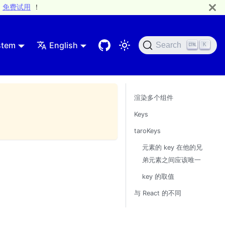
免费试用
！
stem
English
Search
K
渲染多个组件
Keys
taroKeys
元素的 key 在他的兄
弟元素之间应该唯一
key 的取值
与 React 的不同