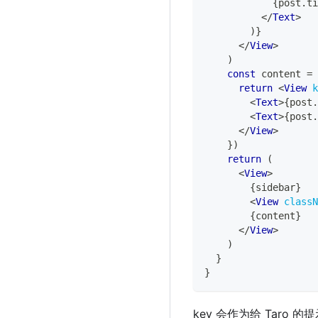
{
post
.
ti
</
Text
>
)
}
</
View
>
)
const
 content 
=
 
return
<
View
k
<
Text
>
{
post
.
<
Text
>
{
post
.
</
View
>
}
)
return
(
<
View
>
{
sidebar
}
<
View
classN
{
content
}
</
View
>
)
}
}
key 会作为给 Tar