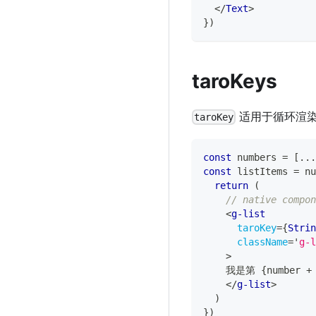
</
Text
>
}
)
taroKeys
适用于循环渲
taroKey
const
 numbers 
=
[
...
const
 listItems 
=
 nu
return
(
// native compon
<
g-list
taroKey
=
{
Strin
className
=
'
g-l
>
    我是第 
{
number 
+
</
g-list
>
)
}
)