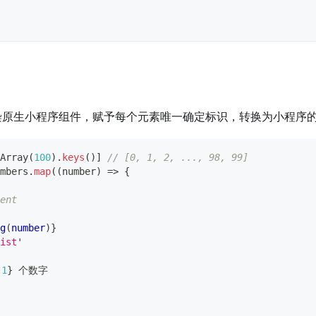
染原生小程序组件，赋予每个元素唯一确定标识，转换为小程序
Array
(
100
)
.
keys
(
)
]
// [0, 1, 2, ..., 98, 99]
mbers
.
map
(
(
number
)
=>
{
ent
g
(
number
)
}
ist
'
1
}
 个数字