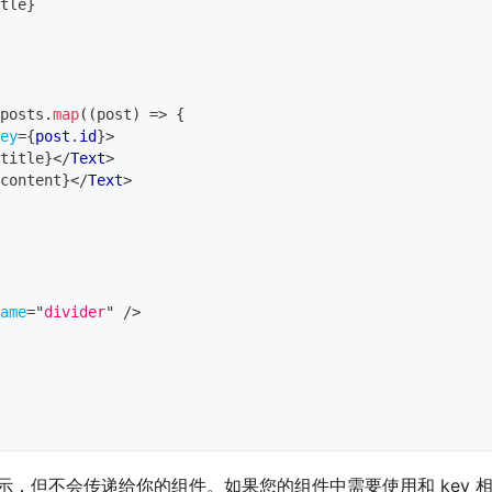
tle
}
posts
.
map
(
(
post
)
=>
{
ey
=
{
post
.
id
}
>
title
}
</
Text
>
content
}
</
Text
>
ame
=
"
divider
"
/>
o 的提示，但不会传递给你的组件。如果您的组件中需要使用和 ke