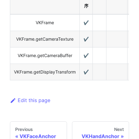
序
VKFrame
✔️
VKFrame.getCameraTexture
✔️
VKFrame.getCameraBuffer
✔️
VKFrame.getDisplayTransform
✔️
Edit this page
Previous
Next
VKFaceAnchor
VKHandAnchor