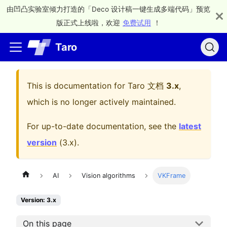
由凹凸实验室倾力打造的「Deco 设计稿一键生成多端代码」预览
版正式上线啦，欢迎
免费试用
！
Taro
This is documentation for
Taro 文档
3.x
,
which is no longer actively maintained.
For up-to-date documentation, see the
latest
version
(
3.x
).
AI
Vision algorithms
VKFrame
Version: 3.x
On this page