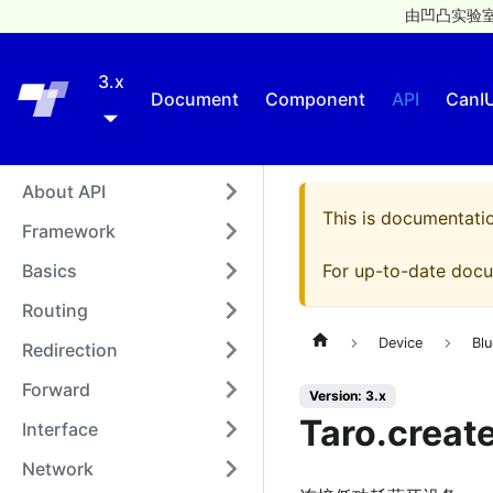
由凹凸实验室
3.x
Taro
Document
Component
API
CanI
About API
This is documentati
Framework
Basics
For up-to-date docu
Routing
Device
Bl
Redirection
Forward
Version: 3.x
Taro.creat
Interface
Network