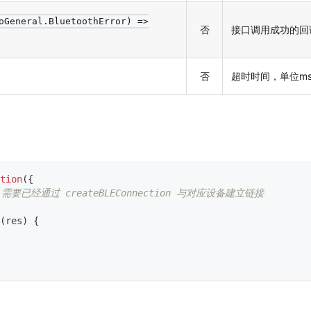
oGeneral.BluetoothError) =>
否
接口调用成功的回
否
超时时间，单位m
tion
(
{
d 需要已经通过 createBLEConnection 与对应设备建立链接
(
res
)
{