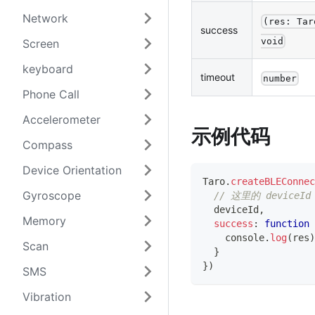
Network
(res: Tar
success
void
Screen
keyboard
timeout
number
Phone Call
Accelerometer
示例代码
Compass
Device Orientation
Taro
.
createBLEConnec
Gyroscope
// 这里的 deviceI
  deviceId
,
Memory
success
:
function
console
.
log
(
res
)
Scan
}
}
)
SMS
Vibration