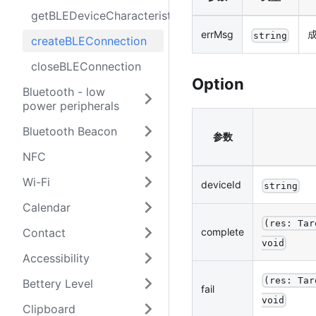
getBLEDeviceCharacteristics
errMsg
string
createBLEConnection
closeBLEConnection
Option
Bluetooth - low
power peripherals
Bluetooth Beacon
参数
NFC
Wi-Fi
deviceId
string
Calendar
(res: Tar
Contact
complete
void
Accessibility
(res: Tar
Bettery Level
fail
void
Clipboard