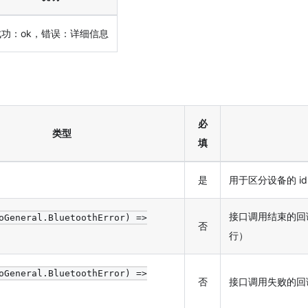
成功：ok，错误：详细信息
必
类型
填
是
用于区分设备的 id
接口调用结束的回
oGeneral.BluetoothError) =>
否
行）
oGeneral.BluetoothError) =>
否
接口调用失败的回