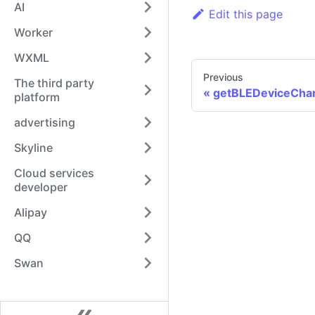
AI
Edit this page
Worker
WXML
Previous
The third party
getBLEDeviceChara
platform
advertising
Skyline
Cloud services
developer
Alipay
QQ
Swan