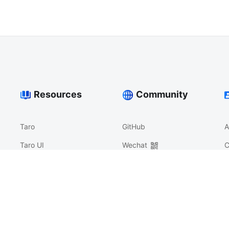
Resources
Community
Taro
GitHub
A
Taro UI
Wechat
C
At-UI
Discussion Area
Nerv
沟通反馈
Athena