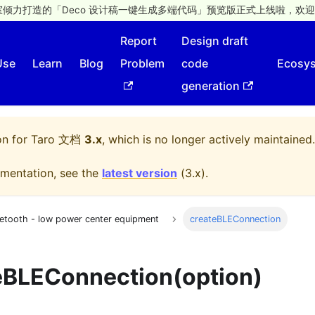
倾力打造的「Deco 设计稿一键生成多端代码」预览版正式上线啦，欢迎
Report
Design draft
Use
Learn
Blog
Problem
code
Ecosy
generation
on for
Taro 文档
3.x
, which is no longer actively maintained.
mentation, see the
latest version
(
3.x
).
uetooth - low power center equipment
createBLEConnection
eBLEConnection(option)