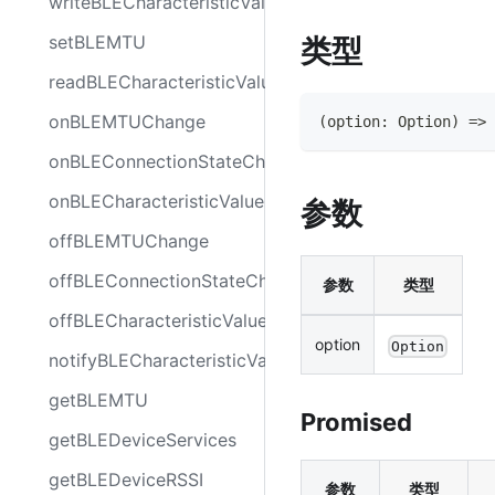
writeBLECharacteristicValue
setBLEMTU
类型
readBLECharacteristicValue
onBLEMTUChange
(
option
:
Option
)
=>
onBLEConnectionStateChange
onBLECharacteristicValueChange
参数
offBLEMTUChange
offBLEConnectionStateChange
参数
类型
offBLECharacteristicValueChange
option
Option
notifyBLECharacteristicValueChange
getBLEMTU
Promised
getBLEDeviceServices
getBLEDeviceRSSI
参数
类型