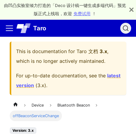
由凹凸实验室倾力打造的「Deco 设计稿一键生成多端代码」预览
版正式上线啦，欢迎
免费试用
！
Taro
This is documentation for
Taro 文档
3.x
,
which is no longer actively maintained.
For up-to-date documentation, see the
latest
version
(
3.x
).
Device
Bluetooth Beacon
offBeaconServiceChange
Version: 3.x