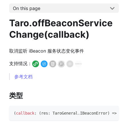
On this page
Taro.offBeaconService
Change(callback)
取消监听 iBeacon 服务状态变化事件
支持情况：
参考文档
类型
(
callback
:
(
res
:
TaroGeneral
.
IBeaconError
)
=>
void