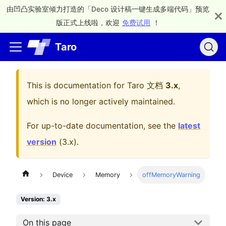
由凹凸实验室倾力打造的「Deco 设计稿一键生成多端代码」预览
版正式上线啦，欢迎
免费试用
！
Taro
This is documentation for
Taro 文档
3.x
,
which is no longer actively maintained.
For up-to-date documentation, see the
latest
version
(
3.x
).
Device
Memory
offMemoryWarning
Version: 3.x
On this page