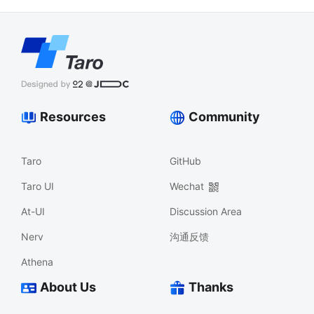
Resources
Community
Taro
GitHub
Taro UI
Wechat
At-UI
Discussion Area
Nerv
沟通反馈
Athena
About Us
Thanks