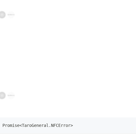
Promise
<
TaroGeneral
.
NFCError
>