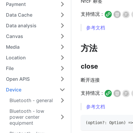
NfcF 标签
Payment
支持情况：
Data Cache
Data analysis
参考文档
Canvas
方法
Media
Location
close
File
Open APIS
断开连接
Device
支持情况：
Bluetooth - general
参考文档
Bluetooth - low
power center
equipment
(
option
?
:
Option
)
=>