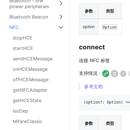
Bluetooth - low
power peripherals
参数
类型
Bluetooth Beacon
option
NFC
Option
stopHCE
connect
startHCE
sendHCEMessage
连接 NFC 标签
onHCEMessage
支持情况：
offHCEMessage
参考文档
getNFCAdapter
getHCEState
(
option
?
:
Option
)
=>
IsoDep
MifareClassic
参数
类型