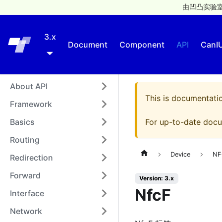
由凹凸实验室
3.x
Taro
Document
Component
API
CanI
About API
This is documentati
Framework
Basics
For up-to-date docu
Routing
Device
NF
Redirection
Forward
Version: 3.x
NfcF
Interface
Network