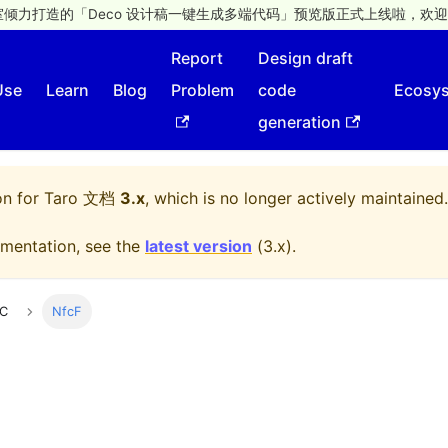
倾力打造的「Deco 设计稿一键生成多端代码」预览版正式上线啦，欢迎
Report
Design draft
Use
Learn
Blog
Problem
code
Ecosy
generation
on for
Taro 文档
3.x
, which is no longer actively maintained.
mentation, see the
latest version
(
3.x
).
C
NfcF