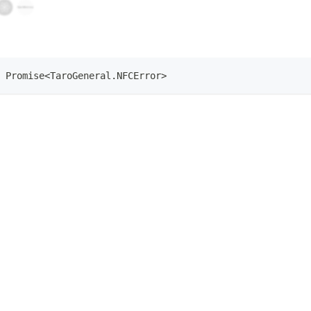
Promise
<
TaroGeneral
.
NFCError
>