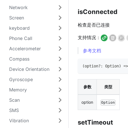
Network
isConnected
Screen
检查是否已连接
keyboard
支持情况：
Phone Call
Accelerometer
参考文档
Compass
(
option
?
:
Option
)
=>
Device Orientation
Gyroscope
参数
类型
Memory
Scan
option
Option
SMS
Vibration
setTimeout