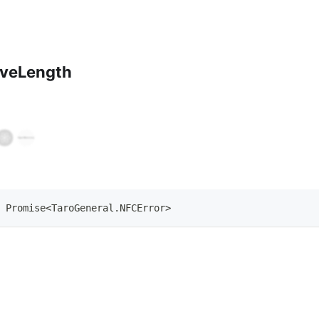
iveLength
Promise
<
TaroGeneral
.
NFCError
>