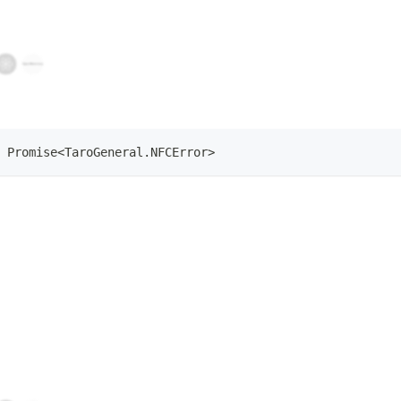
Promise
<
TaroGeneral
.
NFCError
>