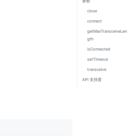
参数
close
connect
getMaxTransceiveLen
gth
isConnected
setTimeout
transceive
API 支持度