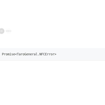
Promise
<
TaroGeneral
.
NFCError
>