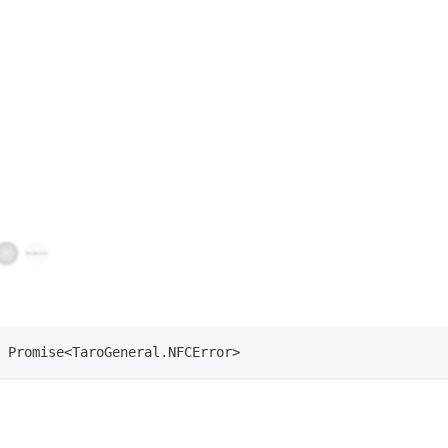
Promise
<
TaroGeneral
.
NFCError
>