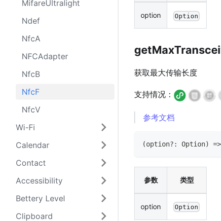
MifareUltralight
option
Option
Ndef
NfcA
getMaxTransce
NFCAdapter
获取最大传输长度
NfcB
NfcF
支持情况：
NfcV
参考文档
Wi-Fi
(
option
?
:
Option
)
=>
Calendar
Contact
参数
类型
Accessibility
Bettery Level
option
Option
Clipboard