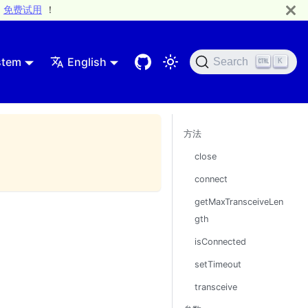
免费试用
！
stem
English
Search
K
方法
close
connect
getMaxTransceiveLen
gth
isConnected
setTimeout
transceive