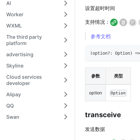
AI
设置超时时间
Worker
支持情况：
WXML
参考文档
The third party
platform
(
option
?
:
Option
)
=>
advertising
Skyline
参数
类型
Cloud services
developer
option
Option
Alipay
QQ
transceive
Swan
发送数据