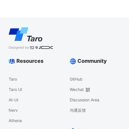
Resources
Community
Taro
GitHub
Taro UI
Wechat
At-UI
Discussion Area
Nerv
沟通反馈
Athena