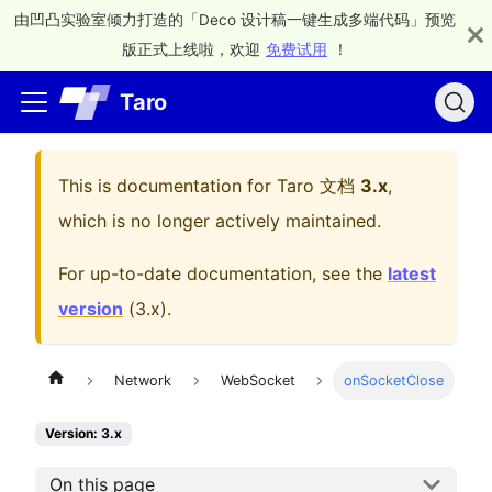
由凹凸实验室倾力打造的「Deco 设计稿一键生成多端代码」预览
版正式上线啦，欢迎
免费试用
！
Taro
This is documentation for
Taro 文档
3.x
,
which is no longer actively maintained.
For up-to-date documentation, see the
latest
version
(
3.x
).
Network
WebSocket
onSocketClose
Version: 3.x
On this page