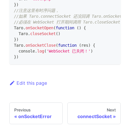
}
)
//注意这里有时序问题，
//如果 Taro.connectSocket 还没回调 Taro.onSocke
//必须在 WebSocket 打开期间调用 Taro.closeSocket 
Taro
.
onSocketOpen
(
function
(
)
{
Taro
.
closeSocket
(
)
}
)
Taro
.
onSocketClose
(
function
(
res
)
{
console
.
log
(
'WebSocket 已关闭！'
)
}
)
Edit this page
Previous
Next
onSocketError
connectSocket