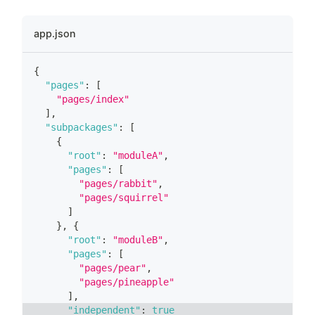
app.json
{
"pages"
:
[
"pages/index"
]
,
"subpackages"
:
[
{
"root"
:
"moduleA"
,
"pages"
:
[
"pages/rabbit"
,
"pages/squirrel"
]
}
,
{
"root"
:
"moduleB"
,
"pages"
:
[
"pages/pear"
,
"pages/pineapple"
]
,
"independent"
:
true