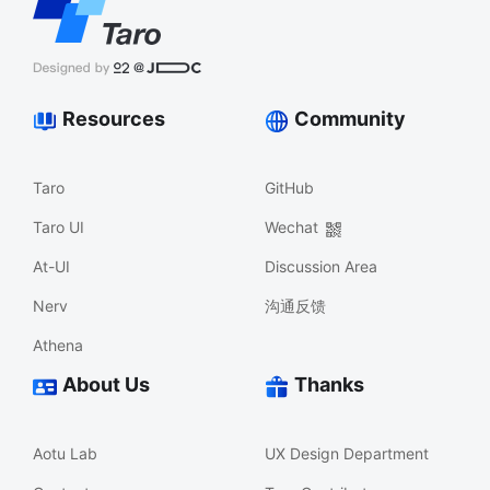
Resources
Community
Taro
GitHub
Taro UI
Wechat
At-UI
Discussion Area
Nerv
沟通反馈
Athena
About Us
Thanks
Aotu Lab
UX Design Department