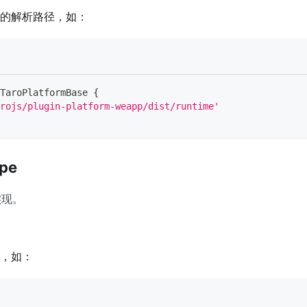
的解析路径，如：
TaroPlatformBase
{
rojs/plugin-platform-weapp/dist/runtime'
ype
实现。
，如：