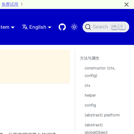
免费试用
！
stem
English
Search
K
方法与属性
constructor (ctx,
config)
ctx
helper
config
(abstract) platform
(abstract)
globalObject