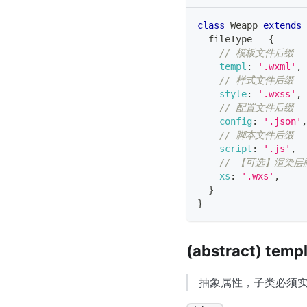
class
Weapp
extends
  fileType 
=
{
// 模板文件后缀
templ
:
'.wxml'
,
// 样式文件后缀
style
:
'.wxss'
,
// 配置文件后缀
config
:
'.json'
,
// 脚本文件后缀
script
:
'.js'
,
// 【可选】渲染层
xs
:
'.wxs'
,
}
}
(abstract) temp
抽象属性，子类必须