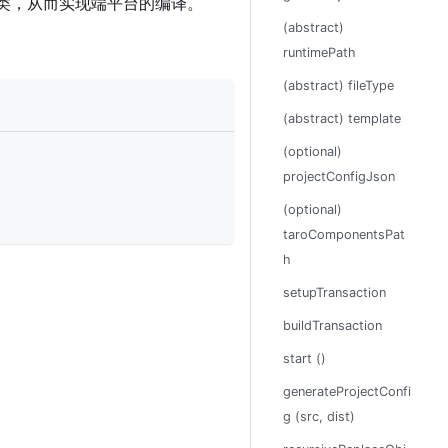
类，从而实现端平台的编译。
(abstract)
runtimePath
(abstract) fileType
(abstract) template
(optional)
projectConfigJson
(optional)
taroComponentsPat
h
setupTransaction
buildTransaction
start ()
generateProjectConfi
g (src, dist)