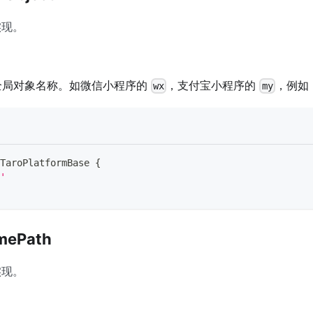
实现。
的全局对象名称。如微信小程序的
，支付宝小程序的
，例如
wx
my
TaroPlatformBase
{
'
imePath
实现。