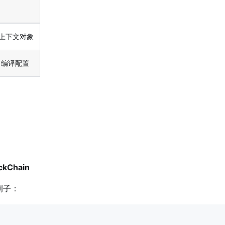
上下文对象
o 编译配置
ckChain
，例子：