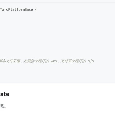
TaroPlatformBase
{
脚本文件后缀，如微信小程序的 wxs，支付宝小程序的 sjs
late
实现。