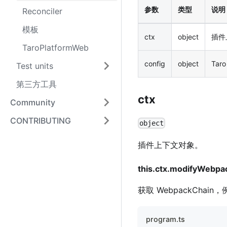
参数
类型
说明
Reconciler
模板
ctx
object
插件
TaroPlatformWeb
config
object
Tar
Test units
第三方工具
ctx
Community
CONTRIBUTING
object
插件上下文对象。
this.ctx.modifyWebpa
获取 WebpackChain
program.ts