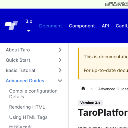
由凹凸实验室
3.x
Taro
Document
Component
API
CanI
About Taro
This is documentati
Quick Start
Basic Tutorial
For up-to-date docu
Advanced Guides
Advanced Guide
Compile configuration
Details
Version: 3.x
Rendering HTML
TaroPlatfo
Using HTML Tags
跨端请求库