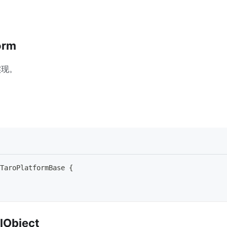
orm
实现。
TaroPlatformBase
{
alObject