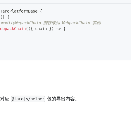
TaroPlatformBase
{
(
)
{
.modifyWepackChain 能获取到 WebpackChain 实例
ebpackChain
(
(
{
 chain 
}
)
=>
{
，对应
包的导出内容。
@tarojs/helper