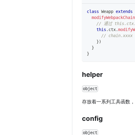
class
Weapp
extends
modifyWebpackChain
// 通过 this.ctx
this
.
ctx
.
modifyW
// chain.xxxx
}
)
}
}
helper
object
存放着一系列工具函数
config
object