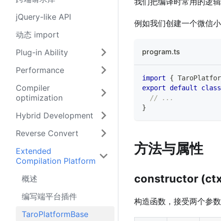
我们把编译时常用的逻
jQuery-like API
例如我们创建一个微信小
动态 import
Plug-in Ability
program.ts
Performance
import
{
TaroPlatfor
Compiler
export
default
class
optimization
// ...
}
Hybrid Development
Reverse Convert
方法与属性
Extended
Compilation Platform
constructor (ctx
概述
编写端平台插件
构造函数，接受两个参数
TaroPlatformBase