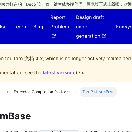
倾力打造的「Deco 设计稿一键生成多端代码」预览版正式上线啦，欢迎
Report
Design draft
Use
Learn
Blog
Problem
code
Ecosy
generation
on for
Taro 文档
3.x
, which is no longer actively maintained.
mentation, see the
latest version
(
3.x
).
s
Extended Compilation Platform
TaroPlatformBase
rmBase