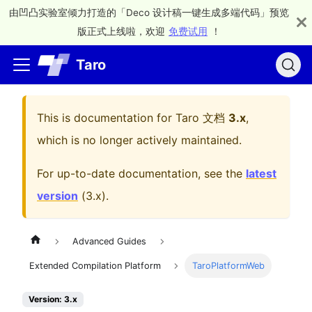
由凹凸实验室倾力打造的「Deco 设计稿一键生成多端代码」预览
版正式上线啦，欢迎
免费试用
！
Taro
This is documentation for
Taro 文档
3.x
,
which is no longer actively maintained.
For up-to-date documentation, see the
latest
version
(
3.x
).
Advanced Guides
Extended Compilation Platform
TaroPlatformWeb
Version: 3.x