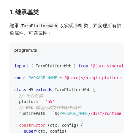
1. 继承基类
继承
以实现
类，并实现所有抽
TaroPlatformWeb
H5
象属性、可选属性：
program.ts
import
{
TaroPlatformWeb
}
from
'@tarojs/service'
const
PACKAGE_NAME
=
'@tarojs/plugin-platform-h5'
class
H5
extends
TaroPlatformWeb
{
// 平台名称
  platform 
=
'h5'
// Web 端运行时文件的解析路径
  runtimePath 
=
`
${
PACKAGE_NAME
}
/dist/runtime
`
constructor
(
ctx
,
 config
)
{
super
(
ctx
,
 config
)