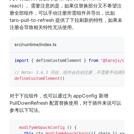
react）。需要注意的是，如果仅替换部分又不希望注
册全部组件，可以手动注册所需组件并导出，比如
taro-pull-to-refresh 提供了下拉刷新的特性，如果未
注册会导致相关特性无法使用。
src/runtime/index.ts
import
{
 defineCustomElement 
}
from
'@tarojs/compo
// Note: 3.6.3 开始，组件会自动注册，不需要手动调用 defin
defineCustomElement
(
)
对于下拉组件，也可以通过为 appConfig 新增
PullDownRefresh 配置替换使用，对于插件来说可以
参考以下写法。
modifyWebpackConfig
(
)
{
this
.
ctx
.
modifyWebpackChain
(
(
{
 chain 
}
)
=>
{