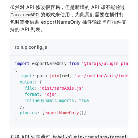
虽然对 API 修改很容易，但是新增的 API 却不能通过
的形式来使用，为此我们需要在插件打
Taro.newAPI
包时需要借助 exportNameOnly 插件输出当前插件支
持的 API 列表。
rollup.config.js
import
exportNameOnly
from
'@tarojs/plugin-platfor
{
input
:
 path
.
join
(
cwd
,
'src/runtime/apis/index.ts
output
:
{
file
:
'dist/taroApis.js'
,
format
:
'cjs'
,
inlineDynamicImports
:
true
}
,
plugins
:
[
exportNameOnly
(
)
]
}
并将 API 列表通过
babel-plugin-transform-taroapi