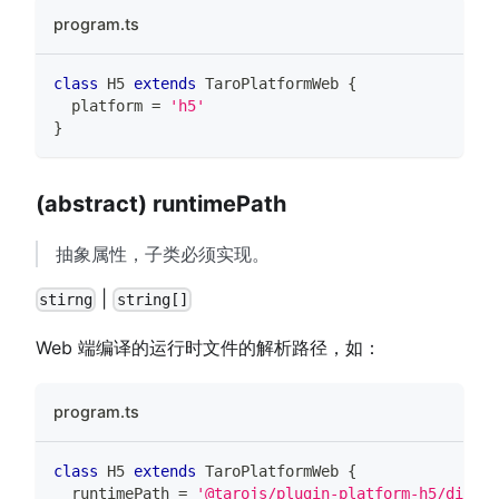
program.ts
class
H5
extends
TaroPlatformWeb
{
  platform 
=
'h5'
}
(abstract) runtimePath
抽象属性，子类必须实现。
|
stirng
string[]
Web 端编译的运行时文件的解析路径，如：
program.ts
class
H5
extends
TaroPlatformWeb
{
  runtimePath 
=
'@tarojs/plugin-platform-h5/dist/r