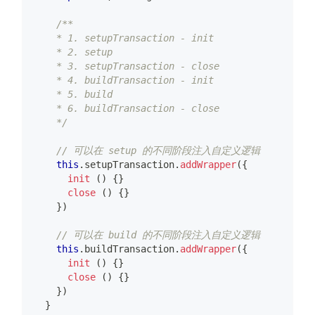
/**
    * 1. setupTransaction - init
    * 2. setup
    * 3. setupTransaction - close
    * 4. buildTransaction - init
    * 5. build
    * 6. buildTransaction - close
    */
// 可以在 setup 的不同阶段注入自定义逻辑
this
.
setupTransaction
.
addWrapper
(
{
init
(
)
{
}
close
(
)
{
}
}
)
// 可以在 build 的不同阶段注入自定义逻辑
this
.
buildTransaction
.
addWrapper
(
{
init
(
)
{
}
close
(
)
{
}
}
)
}