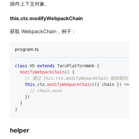
插件上下文对象。
this.ctx.modifyWebpackChain
获取 WebpackChain，例子：
program.ts
class
H5
extends
TaroPlatformWeb
{
modifyWebpackChain
(
)
{
// 通过 this.ctx.modifyWepackChain 能获取到 Web
this
.
ctx
.
modifyWebpackChain
(
(
{
 chain 
}
)
=>
{
// chain.xxxx
}
)
}
}
helper