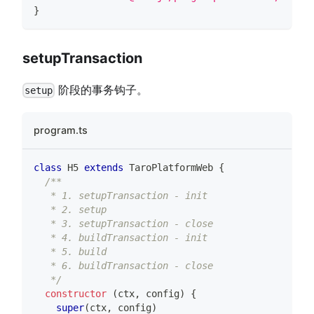
}
setupTransaction
阶段的事务钩子。
setup
program.ts
class
H5
extends
TaroPlatformWeb
{
/**
   * 1. setupTransaction - init
   * 2. setup
   * 3. setupTransaction - close
   * 4. buildTransaction - init
   * 5. build
   * 6. buildTransaction - close
   */
constructor
(
ctx
,
 config
)
{
super
(
ctx
,
 config
)