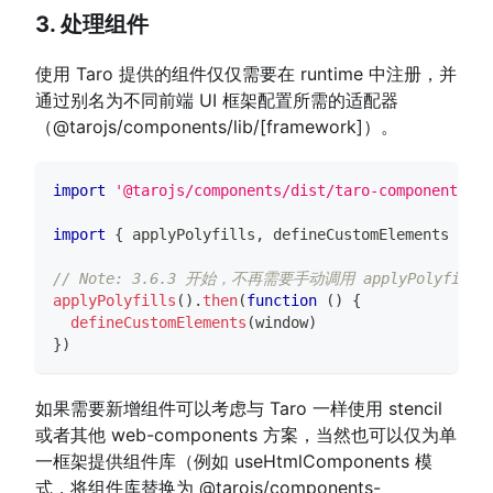
3. 处理组件
使用 Taro 提供的组件仅仅需要在 runtime 中注册，并
通过别名为不同前端 UI 框架配置所需的适配器
（@tarojs/components/lib/
[framework]
）。
import
'@tarojs/components/dist/taro-components/ta
import
{
 applyPolyfills
,
 defineCustomElements 
}
fr
// Note: 3.6.3 开始，不再需要手动调用 applyPolyfills 和
applyPolyfills
(
)
.
then
(
function
(
)
{
defineCustomElements
(
window
)
}
)
如果需要新增组件可以考虑与 Taro 一样使用 stencil
或者其他 web-components 方案，当然也可以仅为单
一框架提供组件库（例如 useHtmlComponents 模
式，将组件库替换为 @tarojs/components-