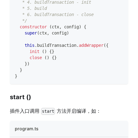
   * 4. buildTransaction - init
   * 5. build
   * 6. buildTransaction - close
   */
constructor
(
ctx
,
 config
)
{
super
(
ctx
,
 config
)
this
.
buildTransaction
.
addWrapper
(
{
init
(
)
{
}
close
(
)
{
}
}
)
}
}
start ()
插件入口调用
方法开启编译，如：
start
program.ts