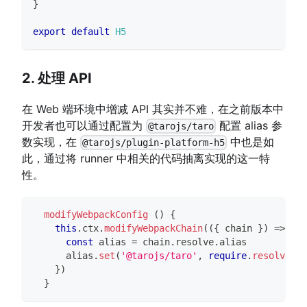
}
export
default
H5
2. 处理 API
在 Web 端环境中增减 API 其实并不难，在之前版本中
开发者也可以通过配置为
配置 alias 参
@tarojs/taro
数实现，在
中也是如
@tarojs/plugin-platform-h5
此，通过将 runner 中相关的代码抽离实现的这一特
性。
modifyWebpackConfig
(
)
{
this
.
ctx
.
modifyWebpackChain
(
(
{
 chain 
}
)
=>
{
const
 alias 
=
 chain
.
resolve
.
alias
      alias
.
set
(
'@tarojs/taro'
,
require
.
resolve
(
'.
}
)
}