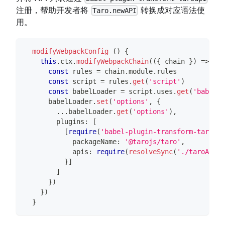
注册，帮助开发者将
转换成对应语法使
Taro.newAPI
用。
modifyWebpackConfig
(
)
{
this
.
ctx
.
modifyWebpackChain
(
(
{
 chain 
}
)
=>
{
const
 rules 
=
 chain
.
module
.
rules
const
 script 
=
 rules
.
get
(
'script'
)
const
 babelLoader 
=
 script
.
uses
.
get
(
'babelLo
      babelLoader
.
set
(
'options'
,
{
...
babelLoader
.
get
(
'options'
)
,
        plugins
:
[
[
require
(
'babel-plugin-transform-taroapi
            packageName
:
'@tarojs/taro'
,
            apis
:
require
(
resolveSync
(
'./taroApis'
}
]
]
}
)
}
)
}