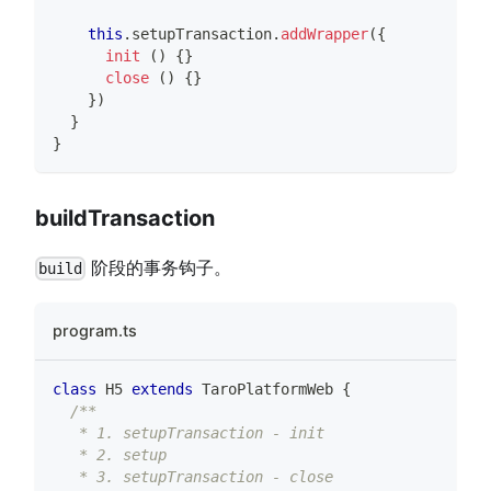
this
.
setupTransaction
.
addWrapper
(
{
init
(
)
{
}
close
(
)
{
}
}
)
}
}
buildTransaction
阶段的事务钩子。
build
program.ts
class
H5
extends
TaroPlatformWeb
{
/**
   * 1. setupTransaction - init
   * 2. setup
   * 3. setupTransaction - close