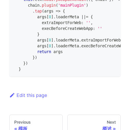
      chain
.
plugin
(
'mainPlugin'
)
.
tap
(
args 
=>
{
          args
[
0
]
.
loaderMeta 
||=
{
            extraImportForWeb
:
''
,
            execBeforeCreateWebApp
:
''
}
          args
[
0
]
.
loaderMeta
.
extraImportForWeb 
+=
          args
[
0
]
.
loaderMeta
.
execBeforeCreateWebAp
return
 args
}
)
}
)
}
Edit this page
Previous
Next
模板
概述