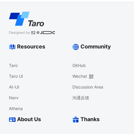
Resources
Community
Taro
GitHub
Taro UI
Wechat
At-UI
Discussion Area
Nerv
沟通反馈
Athena
About Us
Thanks