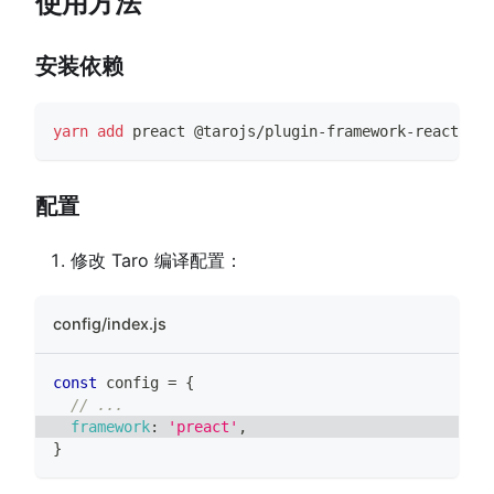
使用方法
安装依赖
yarn
add
 preact @tarojs/plugin-framework-react
配置
修改 Taro 编译配置：
config/index.js
const
 config 
=
{
// ...
framework
:
'preact'
,
}