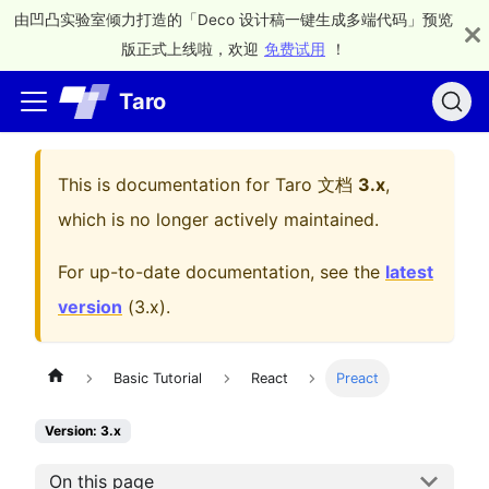
由凹凸实验室倾力打造的「Deco 设计稿一键生成多端代码」预览
版正式上线啦，欢迎
免费试用
！
Taro
This is documentation for
Taro 文档
3.x
,
which is no longer actively maintained.
For up-to-date documentation, see the
latest
version
(
3.x
).
Basic Tutorial
React
Preact
Version: 3.x
On this page