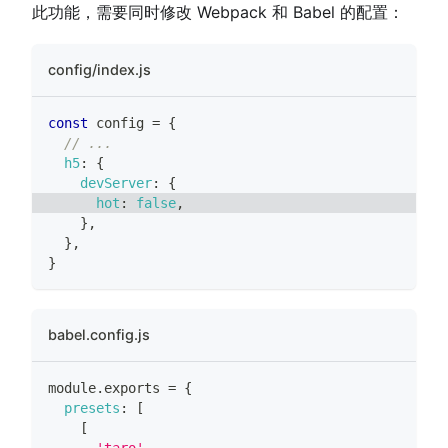
此功能，需要同时修改 Webpack 和 Babel 的配置：
config/index.js
const
 config 
=
{
// ...
h5
:
{
devServer
:
{
hot
:
false
,
}
,
}
,
}
babel.config.js
module
.
exports
=
{
presets
:
[
[
'taro'
,