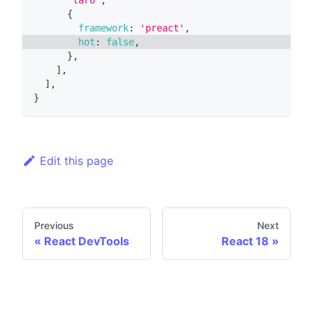
{
framework
:
'preact'
,
hot
:
false
,
}
,
]
,
]
,
}
Edit this page
Previous
Next
React DevTools
React 18