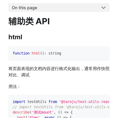
On this page
辅助类 API
html
function
html
(
)
:
string
将页面表现的文档内容进行格式化输出，通常用作快照
对比、调试
用法：
import
testUtils
from
'@tarojs/test-utils-react'
/
// import testUtils from '@tarojs/test-utils-vue3'
describe
(
'测试mount'
,
(
)
=>
{
test
(
'View'
,
async
(
)
=>
{