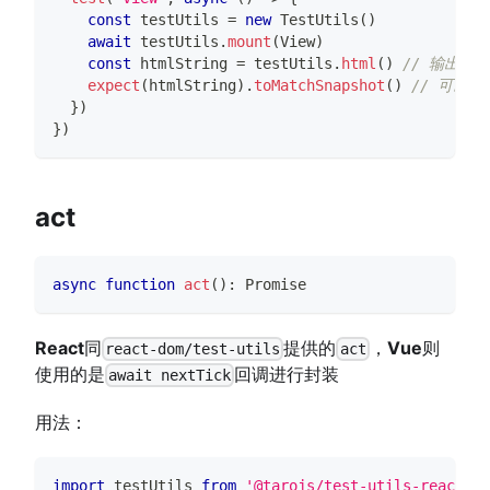
const
 testUtils 
=
new
TestUtils
(
)
await
 testUtils
.
mount
(
View
)
const
 htmlString 
=
 testUtils
.
html
(
)
// 输出文
expect
(
htmlString
)
.
toMatchSnapshot
(
)
// 可以
}
)
}
)
act
async
function
act
(
)
:
Promise
React
同
提供的
，
Vue
则
react-dom/test-utils
act
使用的是
回调进行封装
await nextTick
用法：
import
testUtils
from
'@tarojs/test-utils-react'
/