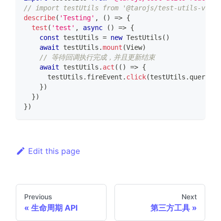
// import testUtils from '@tarojs/test-utils-vue3'
describe
(
'Testing'
,
(
)
=>
{
test
(
'test'
,
async
(
)
=>
{
const
 testUtils 
=
new
TestUtils
(
)
await
 testUtils
.
mount
(
View
)
// 等待回调执行完成，并且更新结束
await
 testUtils
.
act
(
(
)
=>
{
      testUtils
.
fireEvent
.
click
(
testUtils
.
queries
.
}
)
}
)
}
)
Edit this page
Previous
Next
生命周期 API
第三方工具