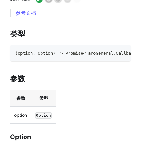
参考文档
类型
(
option
:
Option
)
=>
Promise
<
TaroGeneral
.
CallbackRe
参数
参数
类型
option
Option
Option