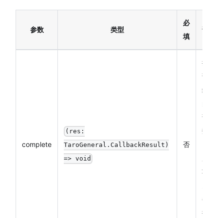
必
参数
类型
说明
填
接口
调用
结束
的回
调函
数
(res:
complete
否
（调
TaroGeneral.CallbackResult)
用成
=> void
功、
失败
都会
执