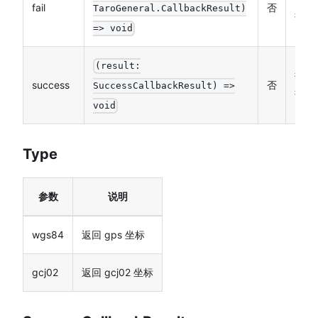
fail
否
TaroGeneral.CallbackResult)
调函
=> void
(result:
接口
success
否
SuccessCallbackResult) =>
调函
void
Type
参数
说明
wgs84
返回 gps 坐标
gcj02
返回 gcj02 坐标