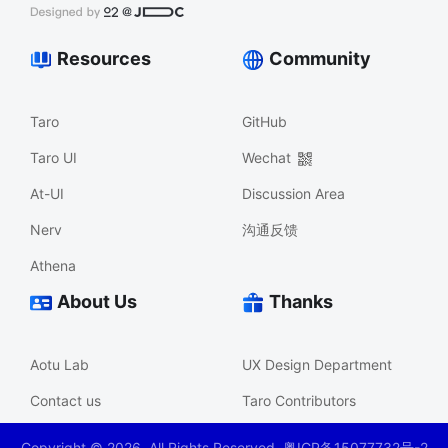
Resources
Community
Taro
GitHub
Taro UI
Wechat
At-UI
Discussion Area
Nerv
沟通反馈
Athena
About Us
Thanks
Aotu Lab
UX Design Department
Contact us
Taro Contributors
Copyright ©
2026
. All Rights Reserved. 粤ICP备15077732号-2