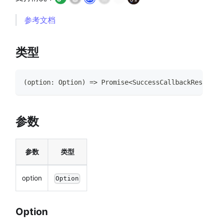
参考文档
类型
(
option
:
Option
)
=>
Promise
<
SuccessCallbackResult
>
参数
参数
类型
option
Option
Option