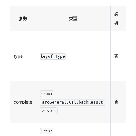
必
参数
类型
填
wgs
坐标，
type
否
可用
keyof Type
Taro
的坐
接口
(res:
调函
complete
否
TaroGeneral.CallbackResult)
功、
=> void
行）
(res:
接口