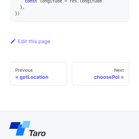
const
 longitude 
=
 res
.
longitude
}
,
}
)
Edit this page
Previous
Next
getLocation
choosePoi