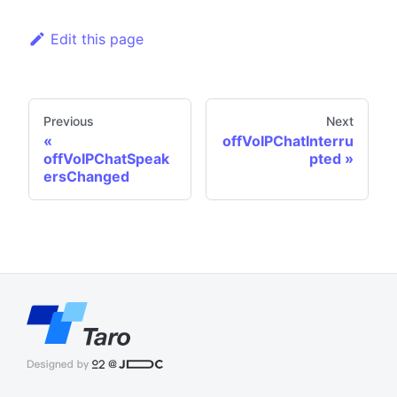
Edit this page
Previous
Next
offVoIPChatInterru
offVoIPChatSpeak
pted
ersChanged