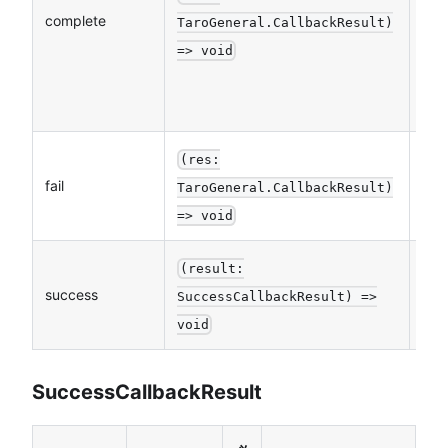
complete
否
TaroGeneral.CallbackResult)
=> void
(res:
fail
否
TaroGeneral.CallbackResult)
=> void
(result:
success
否
SuccessCallbackResult) =>
void
SuccessCallbackResult