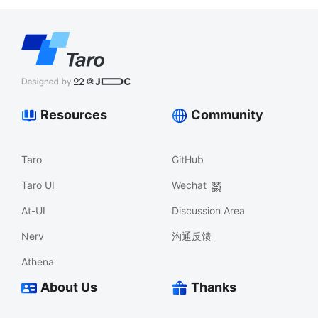
Resources
Community
Taro
GitHub
Taro UI
Wechat
At-UI
Discussion Area
Nerv
沟通反馈
Athena
About Us
Thanks