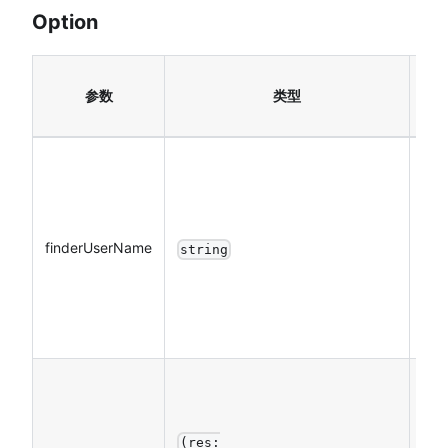
Option
必
参数
类型
填
finderUserName
是
string
(res: