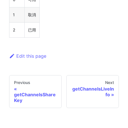
1
取消
2
已用
Edit this page
Previous
Next
getChannelsLiveIn
getChannelsShare
fo
Key