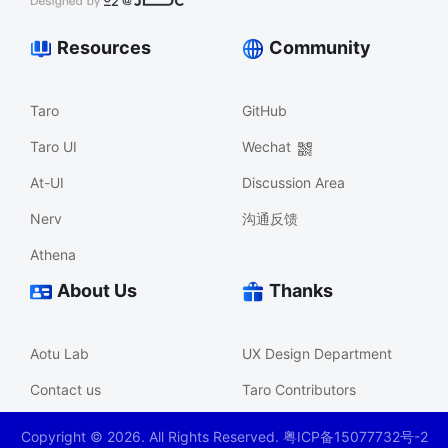
Resources
Community
Taro
GitHub
Taro UI
Wechat
At-UI
Discussion Area
Nerv
沟通反馈
Athena
About Us
Thanks
Aotu Lab
UX Design Department
Contact us
Taro Contributors
Copyright ©
2026
. All Rights Reserved. 粤ICP备15077732号-2