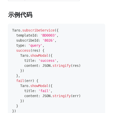
示例代码
Taro
.
subscribeService
(
{
  templateId
:
'BD0003'
,
  subscribeId
:
'8026'
,
  type
:
'query'
,
success
(
res
)
{
Taro
.
showModal
(
{
      title
:
'success'
,
      content
:
JSON
.
stringify
(
res
)
}
)
}
,
fail
(
err
)
{
Taro
.
showModal
(
{
      title
:
'fail'
,
      content
:
JSON
.
stringify
(
err
)
}
)
}
}
)