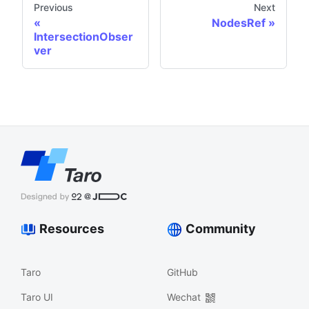
Previous
Next
NodesRef
IntersectionObser
ver
Resources
Community
Taro
GitHub
Taro UI
Wechat