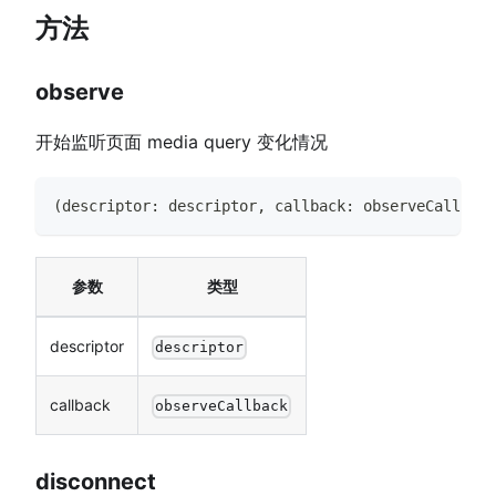
方法
observe
开始监听页面 media query 变化情况
(
descriptor
:
 descriptor
,
 callback
:
 observeCallback
参数
类型
descriptor
descriptor
callback
observeCallback
disconnect