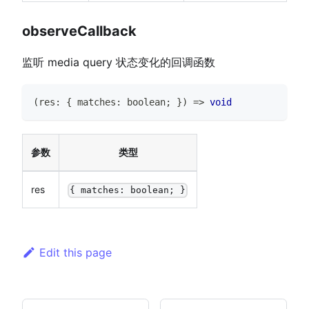
observeCallback
监听 media query 状态变化的回调函数
(
res
:
{
 matches
:
boolean
;
}
)
=>
void
参数
类型
res
{ matches: boolean; }
Edit this page