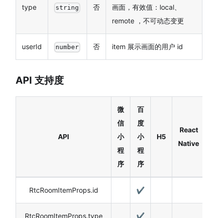
type
否
画面，有效值：local、
string
remote ，不可动态变更
userId
否
item 展示画面的用户 id
number
API 支持度
微
百
信
度
React
API
小
小
H5
H
Native
程
程
序
序
RtcRoomItemProps.id
✔️
RtcRoomItemProps.type
✔️