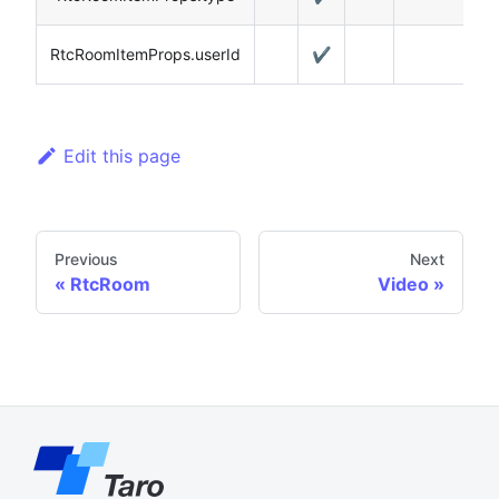
RtcRoomItemProps.userId
✔️
Edit this page
Previous
Next
RtcRoom
Video