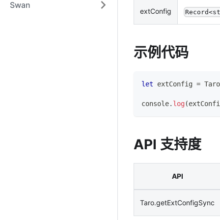
Swan
extConfig
Record<s
示例代码
let
 extConfig 
=
Taro
console
.
log
(
extConfi
API 支持度
API
Taro.getExtConfigSync