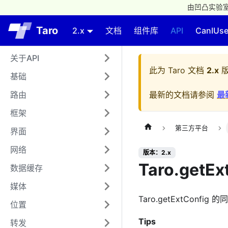
由凹凸实验室
Taro
2.x
文档
组件库
API
CanIUs
关于API
此为
Taro 文档
2.x
版
基础
路由
最新的文档请参阅
最
框架
第三方平台
界面
网络
版本：2.x
Taro.getEx
数据缓存
媒体
Taro.getExtConfig
位置
Tips
转发