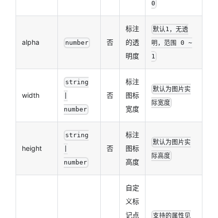
0
标注
默认1，无透
alpha
否
的透
number
明，范围 0 ~
明度
1
标注
string
默认为图片实
width
否
图标
|
际宽度
宽度
number
标注
string
默认为图片实
height
否
图标
|
际高度
高度
number
自定
义标
记点
支持的属性见