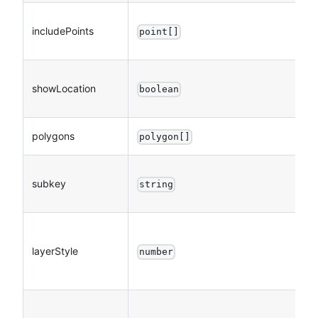
includePoints
point[]
showLocation
boolean
polygons
polygon[]
subkey
string
layerStyle
number