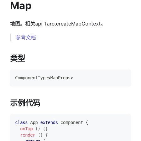
Map
地图。相关api Taro.createMapContext。
参考文档
类型
ComponentType
<
MapProps
>
示例代码
class
App
extends
Component
{
onTap
(
)
{
}
render
(
)
{