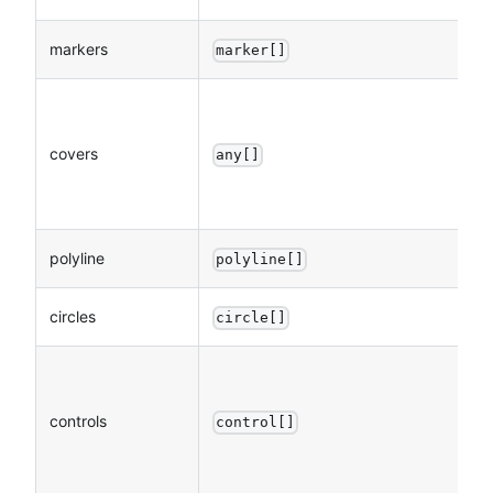
markers
marker[]
covers
any[]
polyline
polyline[]
circles
circle[]
controls
control[]