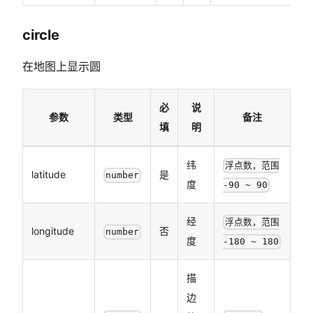
circle
在地图上显示圆
必
说
参数
类型
备注
填
明
纬
浮点数，范围
latitude
是
number
度
-90 ~ 90
经
浮点数，范围
longitude
否
number
度
-180 ~ 180
描
边