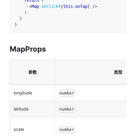
return
(
<
Map
onClick
=
{
this
.
onTap
}
/>
)
}
}
MapProps
参数
类型
longitude
number
latitude
number
scale
number