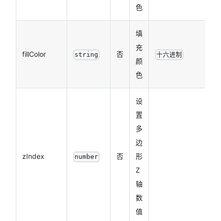
色
填
充
fillColor
否
string
十六进制
颜
色
设
置
多
边
zIndex
否
形
number
Z
轴
数
值