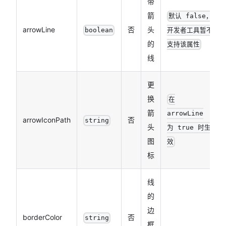
带
箭
默认 false，
arrowLine
否
头
boolean
开发者工具暂不
的
支持该属性
线
更
换
在
箭
arrowLine
arrowIconPath
否
string
头
为 true 时生
图
效
标
线
的
边
borderColor
否
string
框