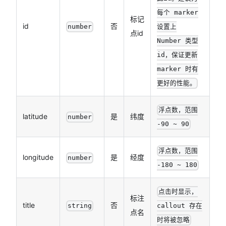
每个 marker
标记
id
否
number
设置上
点id
Number 类型
id，保证更新
marker 时有
更好的性能。
浮点数，范围
latitude
是
纬度
number
-90 ~ 90
浮点数，范围
longitude
是
经度
number
-180 ~ 180
点击时显示，
标注
title
否
string
callout 存在
点名
时将被忽略