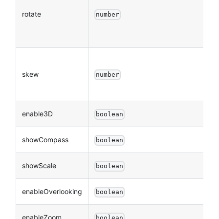
rotate
number
skew
number
enable3D
boolean
showCompass
boolean
showScale
boolean
enableOverlooking
boolean
enableZoom
boolean