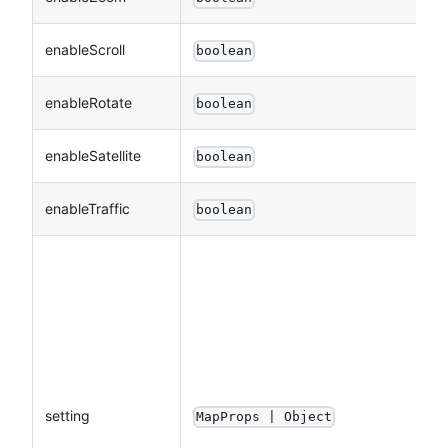
enableScroll
boolean
enableRotate
boolean
enableSatellite
boolean
enableTraffic
boolean
setting
MapProps | Object