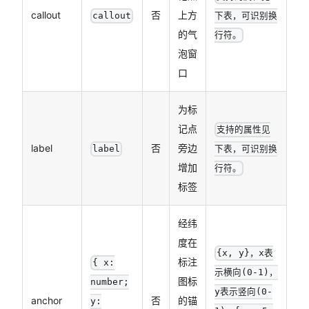
callout
否
上方
callout
下表，可识别换
的气
行符。
泡窗
口
为标
记点
支持的属性见
label
否
旁边
label
下表，可识别换
增加
行符。
标签
经纬
度在
{x, y}
，x表
标注
{ x:
示横向(0-1)，
图标
number;
y表示竖向(0-
anchor
否
的锚
y: