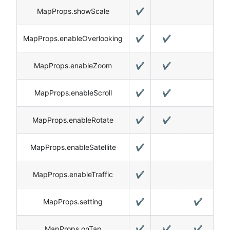
MapProps.showScale
✔️
MapProps.enableOverlooking
✔️
✔️
MapProps.enableZoom
✔️
✔️
MapProps.enableScroll
✔️
✔️
MapProps.enableRotate
✔️
✔️
MapProps.enableSatellite
✔️
MapProps.enableTraffic
✔️
MapProps.setting
✔️
✔️
MapProps.onTap
✔️
✔️
✔️