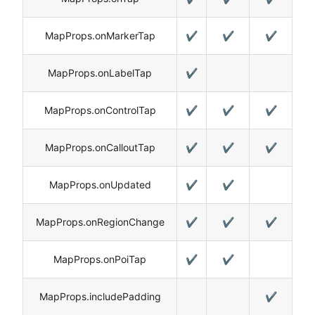
MapProps.onMarkerTap
✔️
✔️
✔️
MapProps.onLabelTap
✔️
MapProps.onControlTap
✔️
✔️
✔️
MapProps.onCalloutTap
✔️
✔️
✔️
MapProps.onUpdated
✔️
✔️
MapProps.onRegionChange
✔️
✔️
✔️
MapProps.onPoiTap
✔️
✔️
MapProps.includePadding
✔️