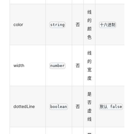
线
的
color
否
string
十六进制
颜
色
线
的
width
否
number
宽
度
是
否
dottedLine
否
boolean
默认 false
虚
线