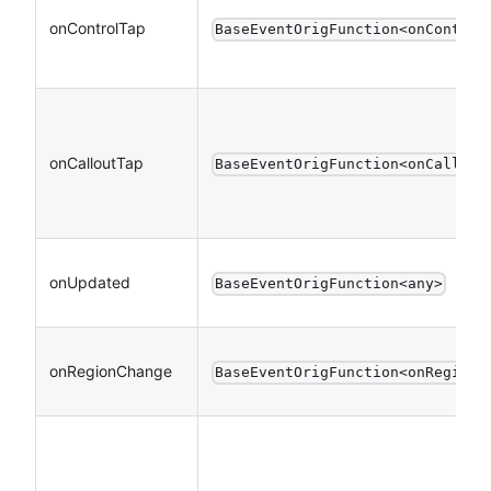
onControlTap
BaseEventOrigFunction<onControl
onCalloutTap
BaseEventOrigFunction<onCallout
onUpdated
BaseEventOrigFunction<any>
onRegionChange
BaseEventOrigFunction<onRegionC