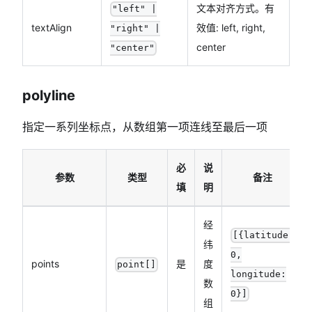
文本对齐方式。有
"left" |
textAlign
效值: left, right,
"right" |
center
"center"
polyline
指定一系列坐标点，从数组第一项连线至最后一项
必
说
参数
类型
备注
填
明
经
[
{latitude:
纬
0,
points
是
度
point[]
longitude:
数
0}
]
组