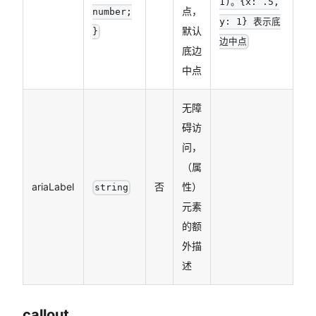
1)。
{x: .5,
点，
number;
y: 1}
表示底
默认
}
边中点
底边
中点
无障
碍访
问，
（属
ariaLabel
否
性）
string
元素
的额
外描
述
callout