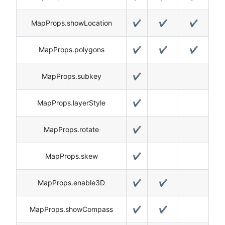
MapProps.showLocation
✔️
✔️
✔️
MapProps.polygons
✔️
✔️
✔️
MapProps.subkey
✔️
MapProps.layerStyle
✔️
MapProps.rotate
✔️
MapProps.skew
✔️
MapProps.enable3D
✔️
✔️
MapProps.showCompass
✔️
✔️