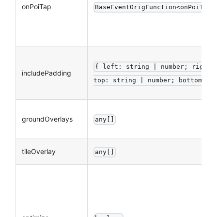
onPoiTap
BaseEventOrigFunction<onPoiTapE
{ left: string | number; right:
includePadding
top: string | number; bottom: s
groundOverlays
any[]
tileOverlay
any[]