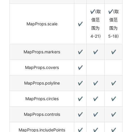
✔️(取
✔️(取
值范
值范
MapProps.scale
✔️
围为
围为
4-21)
5-18)
MapProps.markers
✔️
✔️
✔️
MapProps.covers
✔️
MapProps.polyline
✔️
✔️
✔️
MapProps.circles
✔️
✔️
✔️
MapProps.controls
✔️
✔️
✔️
MapProps.includePoints
✔️
✔️
✔️