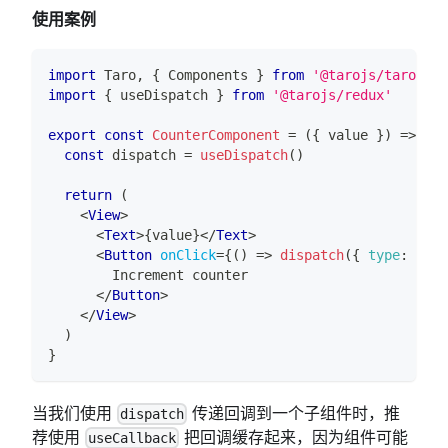
使用案例
import
Taro
,
{
Components
}
from
'@tarojs/taro'
import
{
 useDispatch 
}
from
'@tarojs/redux'
export
const
CounterComponent
=
(
{
 value 
}
)
=>
{
const
 dispatch 
=
useDispatch
(
)
return
(
<
View
>
<
Text
>
{
value
}
</
Text
>
<
Button
onClick
=
{
(
)
=>
dispatch
(
{
type
:
'inc
        Increment counter
</
Button
>
</
View
>
)
}
当我们使用
传递回调到一个子组件时，推
dispatch
荐使用
把回调缓存起来，因为组件可能
useCallback