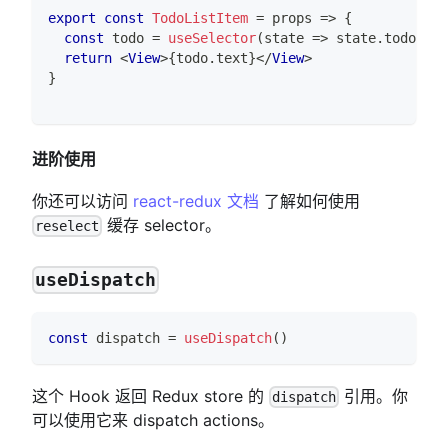
export
const
TodoListItem
=
props
=>
{
const
 todo 
=
useSelector
(
state
=>
 state
.
todos
[
pr
return
<
View
>
{
todo
.
text
}
</
View
>
}
进阶使用
你还可以访问
react-redux 文档
了解如何使用
缓存 selector。
reselect
useDispatch
const
 dispatch 
=
useDispatch
(
)
这个 Hook 返回 Redux store 的
引用。你
dispatch
可以使用它来 dispatch actions。