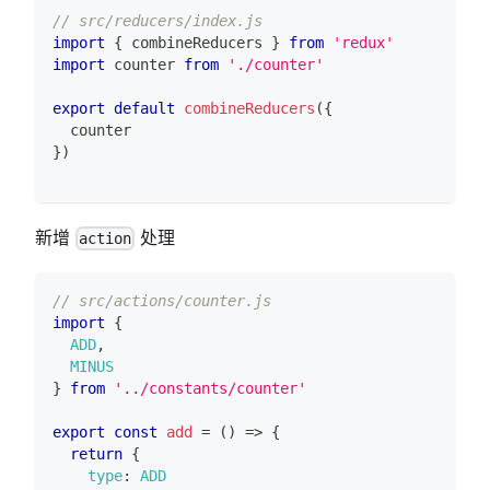
// src/reducers/index.js
import
{
 combineReducers 
}
from
'redux'
import
counter
from
'./counter'
export
default
combineReducers
(
{
  counter
}
)
新增
处理
action
// src/actions/counter.js
import
{
ADD
,
MINUS
}
from
'../constants/counter'
export
const
add
=
(
)
=>
{
return
{
type
:
ADD