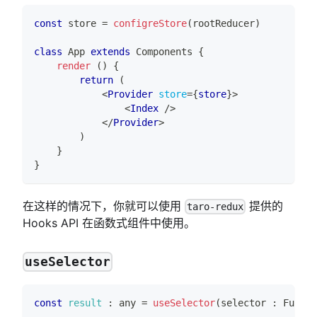
const
 store 
=
configreStore
(
rootReducer
)
class
App
extends
Components
{
render
(
)
{
return
(
<
Provider
store
=
{
store
}
>
<
Index
/>
</
Provider
>
)
}
}
在这样的情况下，你就可以使用
提供的
taro-redux
Hooks API 在函数式组件中使用。
useSelector
const
result
:
 any 
=
useSelector
(
selector 
:
Functi