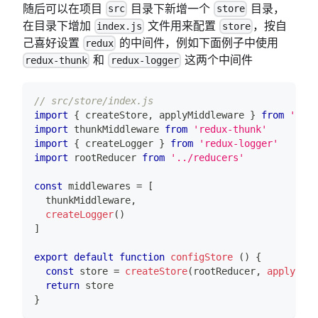
随后可以在项目
目录下新增一个
目录，
src
store
在目录下增加
文件用来配置
，按自
index.js
store
己喜好设置
的中间件，例如下面例子中使用
redux
和
这两个中间件
redux-thunk
redux-logger
// src/store/index.js
import
{
 createStore
,
 applyMiddleware 
}
from
'redu
import
thunkMiddleware
from
'redux-thunk'
import
{
 createLogger 
}
from
'redux-logger'
import
rootReducer
from
'../reducers'
const
 middlewares 
=
[
  thunkMiddleware
,
createLogger
(
)
]
export
default
function
configStore
(
)
{
const
 store 
=
createStore
(
rootReducer
,
applyMidd
return
 store
}