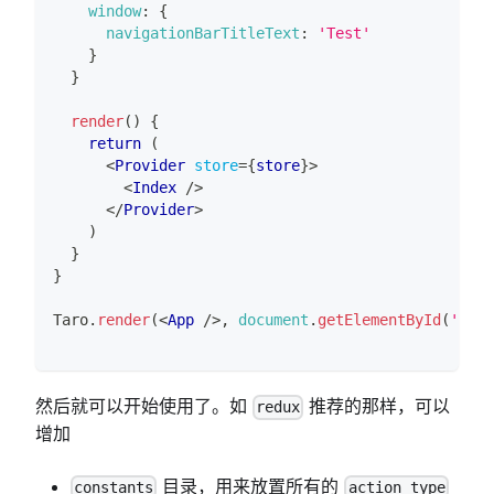
window
:
{
navigationBarTitleText
:
'Test'
}
}
render
(
)
{
return
(
<
Provider
store
=
{
store
}
>
<
Index
/>
</
Provider
>
)
}
}
Taro
.
render
(
<
App
/>
,
document
.
getElementById
(
'app'
然后就可以开始使用了。如
推荐的那样，可以
redux
增加
目录，用来放置所有的
constants
action type