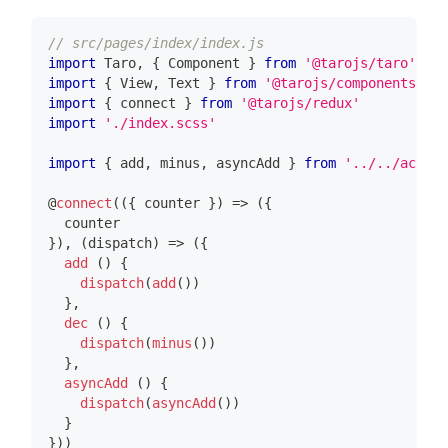
// src/pages/index/index.js
import
Taro
,
{
Component
}
from
'@tarojs/taro'
import
{
View
,
Text
}
from
'@tarojs/components'
import
{
 connect 
}
from
'@tarojs/redux'
import
'./index.scss'
import
{
 add
,
 minus
,
 asyncAdd 
}
from
'../../actio
@
connect
(
(
{
 counter 
}
)
=>
(
{
  counter
}
)
,
(
dispatch
)
=>
(
{
add
(
)
{
dispatch
(
add
(
)
)
}
,
dec
(
)
{
dispatch
(
minus
(
)
)
}
,
asyncAdd
(
)
{
dispatch
(
asyncAdd
(
)
)
}
}
)
)