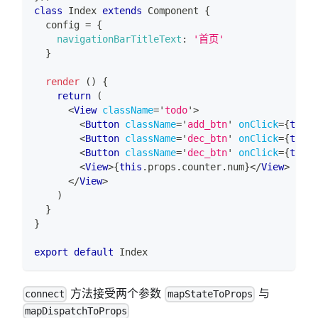
class
Index
extends
Component
{
  config 
=
{
navigationBarTitleText
:
'首页'
}
render
(
)
{
return
(
<
View
className
=
'
todo
'
>
<
Button
className
=
'
add_btn
'
onClick
=
{
this
.
<
Button
className
=
'
dec_btn
'
onClick
=
{
this
.
<
Button
className
=
'
dec_btn
'
onClick
=
{
this
.
<
View
>
{
this
.
props
.
counter
.
num
}
</
View
>
</
View
>
)
}
}
export
default
Index
方法接受两个参数
与
connect
mapStateToProps
mapDispatchToProps