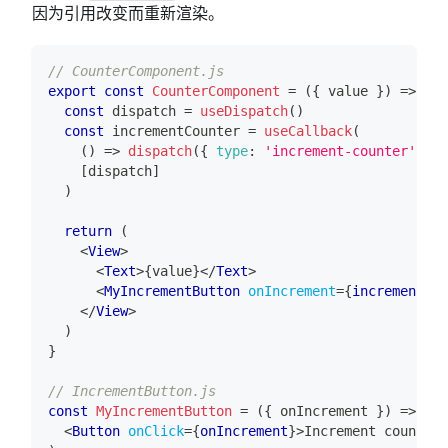
因为引用改变而重新渲染。
// CounterComponent.js
export
const
CounterComponent
=
(
{
 value 
}
)
=>
{
const
 dispatch 
=
useDispatch
(
)
const
 incrementCounter 
=
useCallback
(
(
)
=>
dispatch
(
{
type
:
'increment-counter'
}
)
,
[
dispatch
]
)
return
(
<
View
>
<
Text
>
{
value
}
</
Text
>
<
MyIncrementButton
onIncrement
=
{
incrementCou
</
View
>
)
}
// IncrementButton.js
const
MyIncrementButton
=
(
{
 onIncrement 
}
)
=>
(
<
Button
onClick
=
{
onIncrement
}
>
Increment counter
<