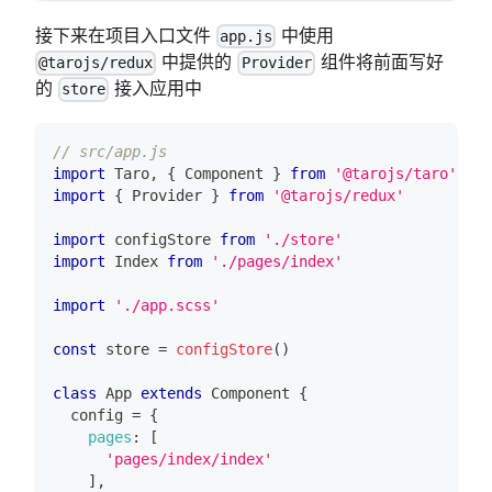
接下来在项目入口文件
中使用
app.js
中提供的
组件将前面写好
@tarojs/redux
Provider
的
接入应用中
store
// src/app.js
import
Taro
,
{
Component
}
from
'@tarojs/taro'
import
{
Provider
}
from
'@tarojs/redux'
import
configStore
from
'./store'
import
Index
from
'./pages/index'
import
'./app.scss'
const
 store 
=
configStore
(
)
class
App
extends
Component
{
  config 
=
{
pages
:
[
'pages/index/index'
]
,