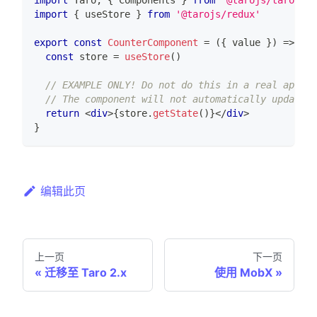
import
{
 useStore 
}
from
'@tarojs/redux'
export
const
CounterComponent
=
(
{
 value 
}
)
=>
{
const
 store 
=
useStore
(
)
// EXAMPLE ONLY! Do not do this in a real app.
// The component will not automatically update i
return
<
div
>
{
store
.
getState
(
)
}
</
div
>
}
编辑此页
上一页
下一页
迁移至 Taro 2.x
使用 MobX