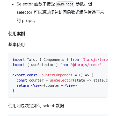
Selector 函数不接受
参数。但
ownProps
selector 可以通过闭包访问函数式组件传递下来
的 props。
使用案例
基本使用：
import
Taro
,
{
Components
}
from
'@tarojs/taro'
import
{
 useSelector 
}
from
'@tarojs/redux'
export
const
CounterComponent
=
(
)
=>
{
const
 counter 
=
useSelector
(
state
=>
 state
.
count
return
<
View
>
{
counter
}
</
View
>
}
使用闭包决定如何 select 数据：