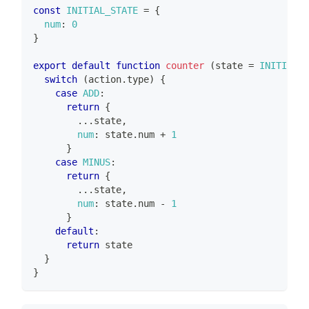
const
INITIAL_STATE
=
{
num
:
0
}
export
default
function
counter
(
state 
=
INITIAL_S
switch
(
action
.
type
)
{
case
ADD
:
return
{
...
state
,
num
:
 state
.
num
+
1
}
case
MINUS
:
return
{
...
state
,
num
:
 state
.
num
-
1
}
default
:
return
 state
}
}