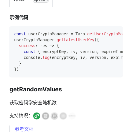
示例代码
const
 userCryptoManager 
=
Taro
.
getUserCryptoManage
userCryptoManager
.
getLatestUserKey
(
{
success
:
 res 
=>
{
const
{
 encryptKey
,
 iv
,
 version
,
 expireTime 
}
console
.
log
(
encryptKey
,
 iv
,
 version
,
 expireTim
}
}
)
getRandomValues
获取密码学安全随机数
支持情况：
参考文档