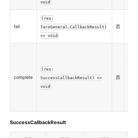
调函
void
接口
(res:
fail
否
失败
TaroGeneral.CallbackResult)
调函
=> void
接口
结束
调函
(res:
complete
否
（调
SuccessCallbackResult) =>
功、
void
都会
行）
SuccessCallbackResult