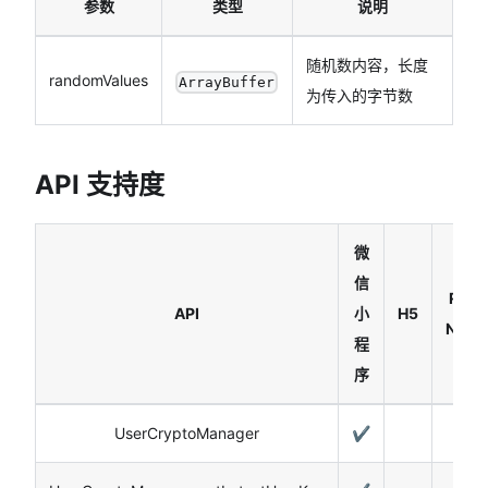
参数
类型
说明
随机数内容，长度
randomValues
ArrayBuffer
为传入的字节数
API 支持度
微
信
Reac
API
小
H5
Nativ
程
序
UserCryptoManager
✔️