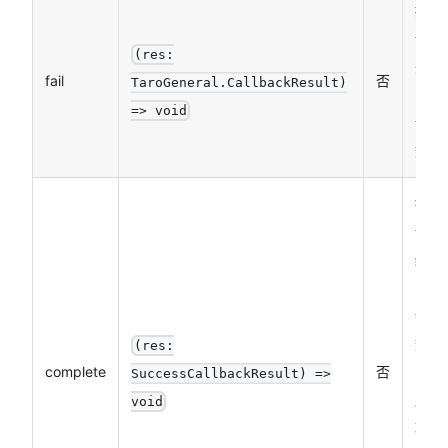
接口
调用
(res:
失败
fail
否
TaroGeneral.CallbackResult)
的回
=> void
调函
数
接口
调用
结束
的回
调函
数
(res:
complete
否
（调
SuccessCallbackResult) =>
用成
void
功、