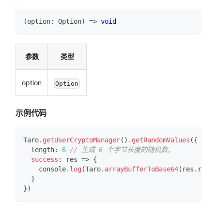
(
option
:
Option
)
=>
void
参数
类型
option
Option
示例代码
Taro
.
getUserCryptoManager
(
)
.
getRandomValues
(
{
  length
:
6
// 生成 6 个字节长度的随机数,
success
:
 res 
=>
{
console
.
log
(
Taro
.
arrayBufferToBase64
(
res
.
rando
}
}
)