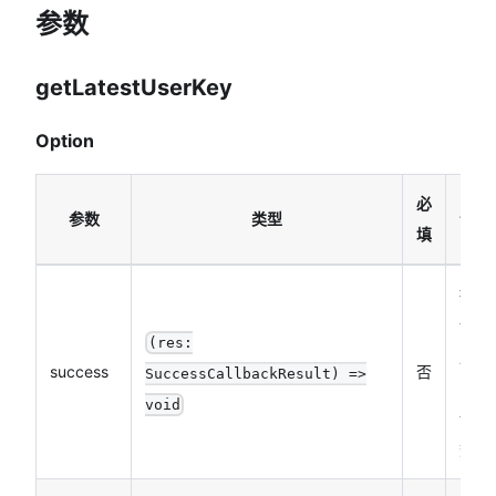
参数
getLatestUserKey
Option
必
参数
类型
说明
填
接口
调用
(res:
成功
success
否
SuccessCallbackResult) =>
的回
void
调函
数