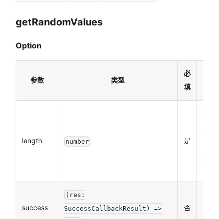
getRandomValues
Option
必
参数
类型
说
填
整数
成随
length
是
的字
number
数，
104
接口
(res:
success
否
成功
SuccessCallbackResult) =>