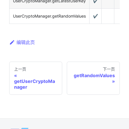
UserCryptoManager.getLatestUserKey
✔️
UserCryptoManager.getRandomValues
✔️
编辑此页
上一页
下一页
getRandomValues
getUserCryptoMa
nager