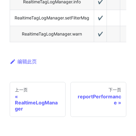
RealtimeTagLogManager.info
✔️
RealtimeTagLogManager.setFilterMsg
✔️
RealtimeTagLogManager.warn
✔️
编辑此页
上一页
下一页
reportPerformanc
RealtimeLogMana
e
ger