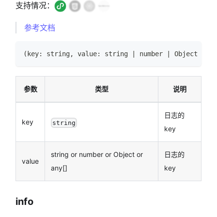
支持情况：
参考文档
(
key
:
string
,
 value
:
string
|
number
|
Object
|
an
参数
类型
说明
日志的
key
string
key
string or number or Object or
日志的
value
any[]
key
info