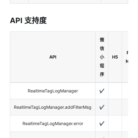
API 支持度
微
信
Reac
API
小
H5
Nativ
程
序
RealtimeTagLogManager
✔️
RealtimeTagLogManager.addFilterMsg
✔️
RealtimeTagLogManager.error
✔️