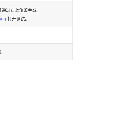
可通过右上角菜单或
bug
打开调试。
境