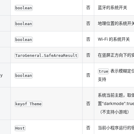
否
蓝牙的系统开关
boolean
否
地理位置的系统开
boolean
否
Wi-Fi 的系统开关
boolean
否
在竖屏正方向下的
TaroGeneral.SafeAreaResult
表示模糊定
true
cy
否
boolean
支持
系统当前主题，取值为
否
置"darkmode":t
keyof Theme
（不支持小游戏）
否
当前小程序运行的
Host