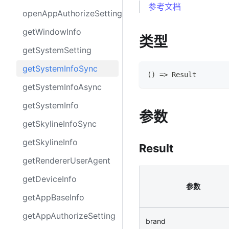
参考文档
openAppAuthorizeSetting
getWindowInfo
类型
getSystemSetting
getSystemInfoSync
(
)
=>
Result
getSystemInfoAsync
getSystemInfo
参数
getSkylineInfoSync
getSkylineInfo
Result
getRendererUserAgent
getDeviceInfo
参数
getAppBaseInfo
getAppAuthorizeSetting
brand