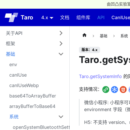
由凹凸实验室
Taro
4.x
文档
组件库
API
CanIUs
关于API
基础
系统
框架
版本：4.x
基础
Taro.getSy
env
canIUse
Taro.getSystemInfo
的
canIUseWebp
支持情况：
base64ToArrayBuffer
微信小程序: 小程序
arrayBufferToBase64
environment
系统
H5: 不支持 version、s
openSystemBluetoothSetting