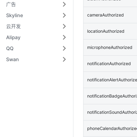
广告
Skyline
cameraAuthorized
云开发
locationAuthorized
Alipay
microphoneAuthorized
QQ
Swan
notificationAuthorized
notificationAlertAuthoriz
notificationBadgeAuthor
notificationSoundAuthor
phoneCalendarAuthorize