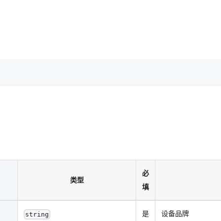
必
类型
填
是
设备品牌
string