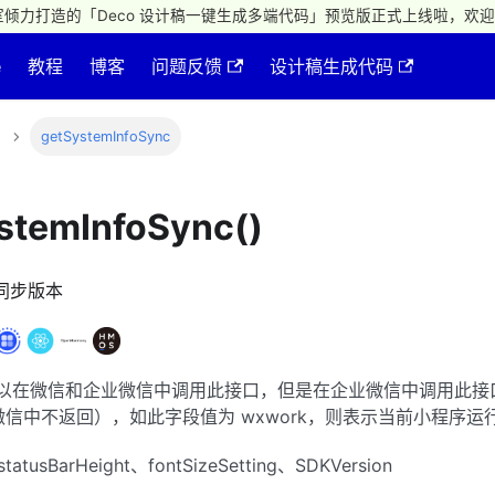
倾力打造的「Deco 设计稿一键生成多端代码」预览版正式上线啦，欢迎
e
教程
博客
问题反馈
设计稿生成代码
getSystemInfoSync
stemInfoSync()
同步版本
可以在微信和企业微信中调用此接口，但是在企业微信中调用此接
 字段（微信中不返回），如此字段值为 wxwork，则表示当前小程
tatusBarHeight、fontSizeSetting、SDKVersion