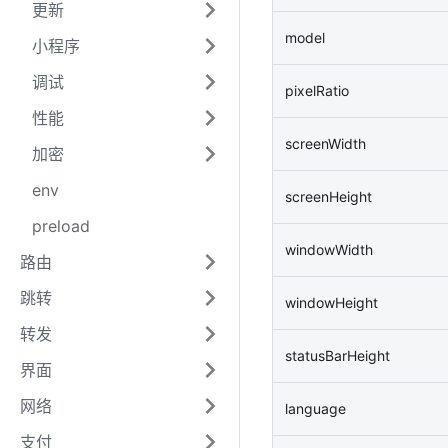
更新
model
小程序
调试
pixelRatio
性能
screenWidth
加密
env
screenHeight
preload
windowWidth
路由
跳转
windowHeight
转发
statusBarHeight
界面
网络
language
支付