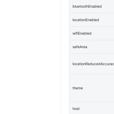
bluetoothEnabled
locationEnabled
wifiEnabled
safeArea
locationReducedAccura
theme
host