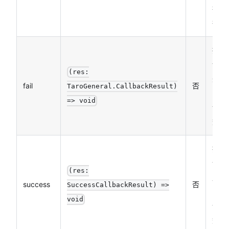
执
行）
接口
调用
(res:
失败
fail
否
TaroGeneral.CallbackResult)
的回
=> void
调函
数
接口
调用
(res:
成功
success
否
SuccessCallbackResult) =>
的回
void
调函
数