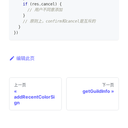
if
(
res
.
cancel
)
{
// 用户不同意添加
}
// 原则上，confirm和cancel是互斥的
}
}
)
编辑此页
上一页
下一页
getGuildInfo
addRecentColorSi
gn