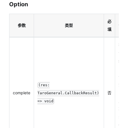
Option
必
参数
类型
说明
填
接口
调用
结束
的回
调函
数
(res:
complete
否
（调
TaroGeneral.CallbackResult)
用成
=> void
功、
失败
都会