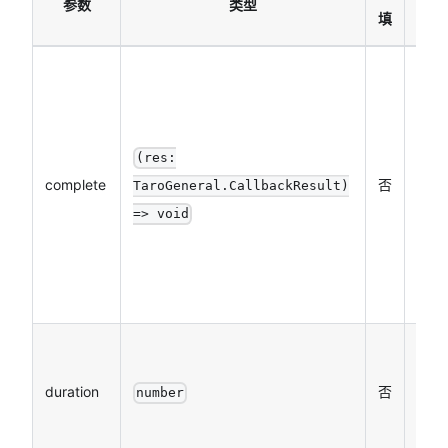
参数
类型
说
填
接口
用结
的回
函数
(res:
complete
否
（调
TaroGeneral.CallbackResult)
成功
=> void
失败
会执
行）
滚动
画的
duration
否
number
长，
位 m