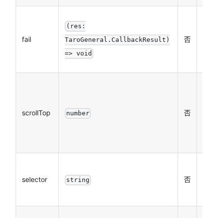
接口
(res:
用失
fail
否
TaroGeneral.CallbackResult)
的回
=> void
函数
滚动
页面
scrollTop
否
目标
number
置，
位 p
选择
selector
否
css
string
sele