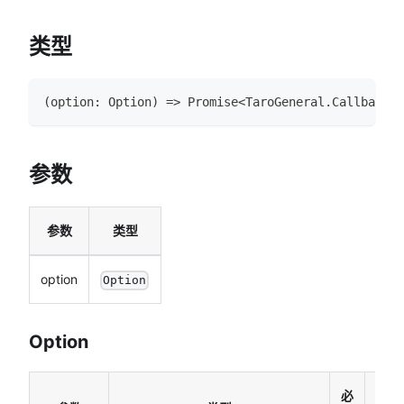
类型
(
option
:
Option
)
=>
Promise
<
TaroGeneral
.
CallbackRe
参数
参数
类型
option
Option
Option
必