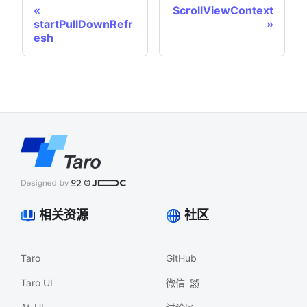
ScrollViewContext
startPullDownRefr
esh
相关资源
社区
Taro
GitHub
Taro UI
微信