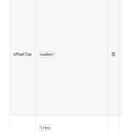
偏移
离，
要和
sele
参数
配使
用，
offsetTop
否
number
以滚
到
sele
加偏
距离
位置
单位 
接口
(res:
用成