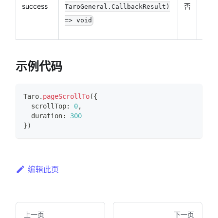
success
否
TaroGeneral.CallbackResult)
的回
=> void
函数
示例代码
Taro
.
pageScrollTo
(
{
  scrollTop
:
0
,
  duration
:
300
}
)
编辑此页
上一页
下一页