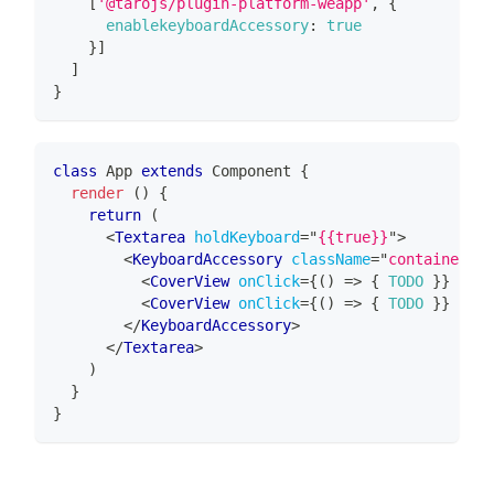
[
'@tarojs/plugin-platform-weapp'
,
{
enablekeyboardAccessory
:
true
}
]
]
}
class
App
extends
Component
{
render
(
)
{
return
(
<
Textarea
holdKeyboard
=
"
{{true}}
"
>
<
KeyboardAccessory
className
=
"
container
"
s
<
CoverView
onClick
=
{
(
)
=>
{
TODO
}
}
styl
<
CoverView
onClick
=
{
(
)
=>
{
TODO
}
}
styl
</
KeyboardAccessory
>
</
Textarea
>
)
}
}