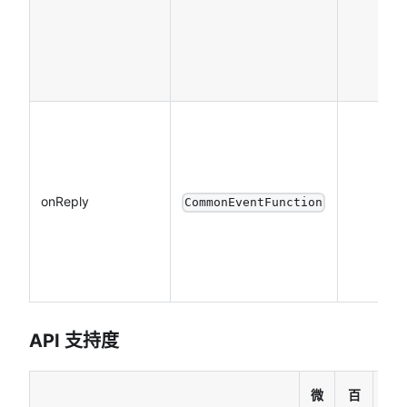
onReply
CommonEventFunction
API 支持度
微
百