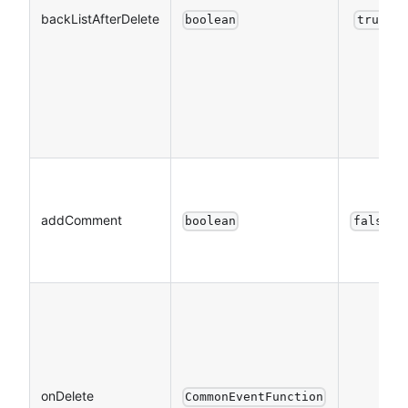
backListAfterDelete
boolean
true
addComment
boolean
false
onDelete
CommonEventFunction