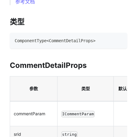
参考文档
类型
ComponentType
<
CommentDetailProps
>
CommentDetailProps
参数
类型
默认值
commentParam
ICommentParam
srid
string