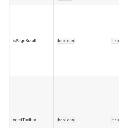
isPageScroll
boolean
true
needToolbar
boolean
true