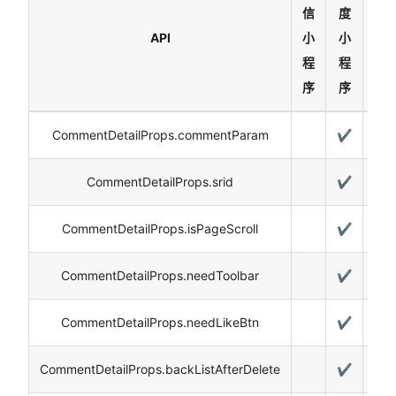
信
度
API
小
小
H5
程
程
序
序
CommentDetailProps.commentParam
✔️
CommentDetailProps.srid
✔️
CommentDetailProps.isPageScroll
✔️
CommentDetailProps.needToolbar
✔️
CommentDetailProps.needLikeBtn
✔️
CommentDetailProps.backListAfterDelete
✔️