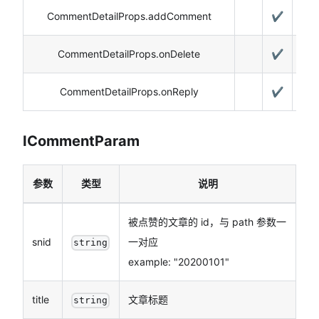
CommentDetailProps.addComment
✔️
CommentDetailProps.onDelete
✔️
CommentDetailProps.onReply
✔️
ICommentParam
参数
类型
说明
被点赞的文章的 id，与 path 参数一
snid
一对应
string
example: "20200101"
title
文章标题
string