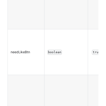
needLikeBtn
boolean
true