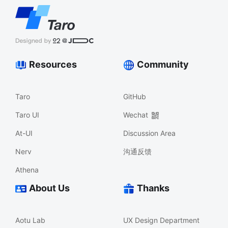
Resources
Community
Taro
GitHub
Taro UI
Wechat
At-UI
Discussion Area
Nerv
沟通反馈
Athena
About Us
Thanks
Aotu Lab
UX Design Department