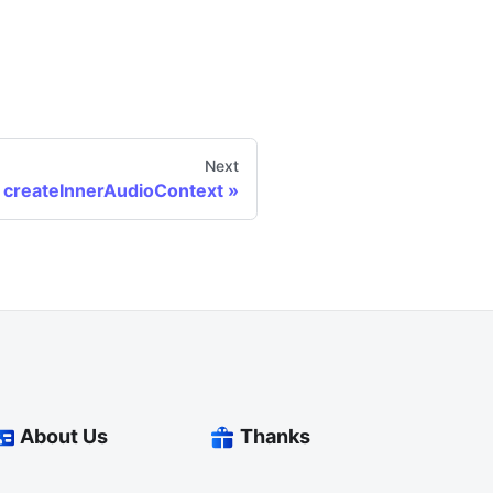
Next
createInnerAudioContext
About Us
Thanks