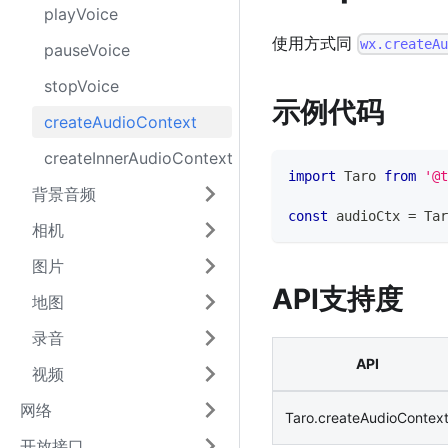
playVoice
使用方式同
wx.createA
pauseVoice
stopVoice
示例代码
createAudioContext
createInnerAudioContext
import
Taro
from
'@t
背景音频
const
 audioCtx 
=
Tar
相机
图片
API支持度
地图
录音
API
视频
网络
Taro.createAudioContex
开放接口