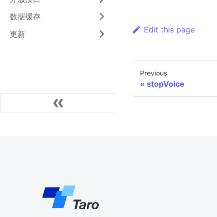
数据缓存
Edit this page
更新
Previous
stopVoice