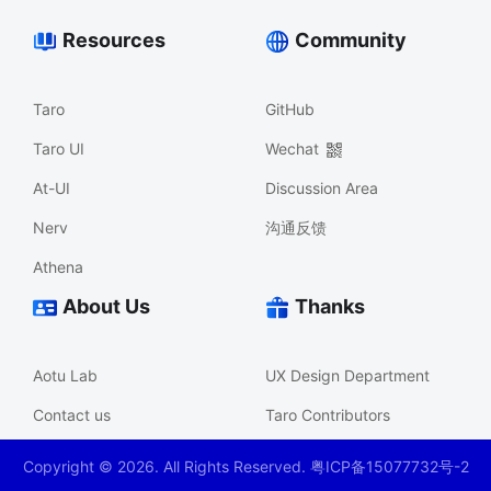
Resources
Community
Taro
GitHub
Taro UI
Wechat
At-UI
Discussion Area
Nerv
沟通反馈
Athena
About Us
Thanks
Aotu Lab
UX Design Department
Contact us
Taro Contributors
Copyright ©
2026
. All Rights Reserved. 粤ICP备15077732号-2