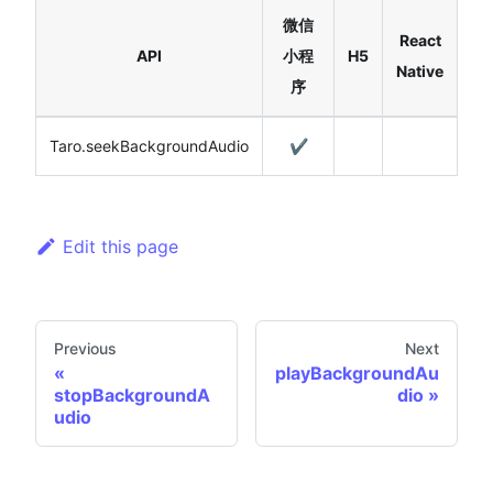
微信
React
API
小程
H5
Native
序
Taro.seekBackgroundAudio
✔️
Edit this page
Previous
Next
playBackgroundAu
stopBackgroundA
dio
udio