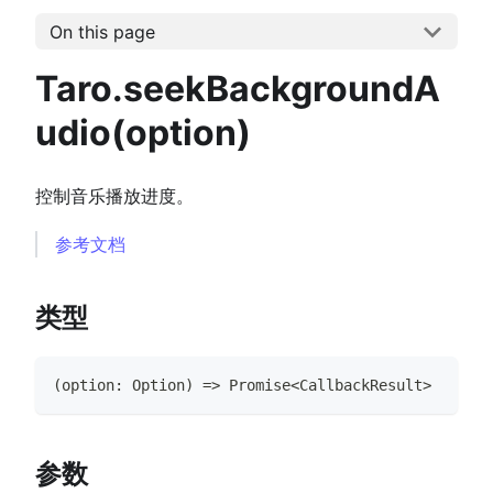
On this page
Taro.seekBackgroundA
udio(option)
控制音乐播放进度。
参考文档
类型
(
option
:
Option
)
=>
Promise
<
CallbackResult
>
参数