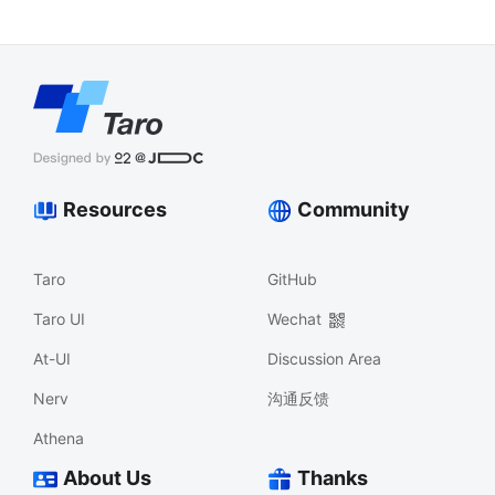
Resources
Community
Taro
GitHub
Taro UI
Wechat
At-UI
Discussion Area
Nerv
沟通反馈
Athena
About Us
Thanks