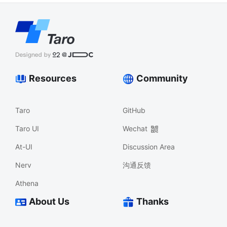
Resources
Community
Taro
GitHub
Taro UI
Wechat
At-UI
Discussion Area
Nerv
沟通反馈
Athena
About Us
Thanks