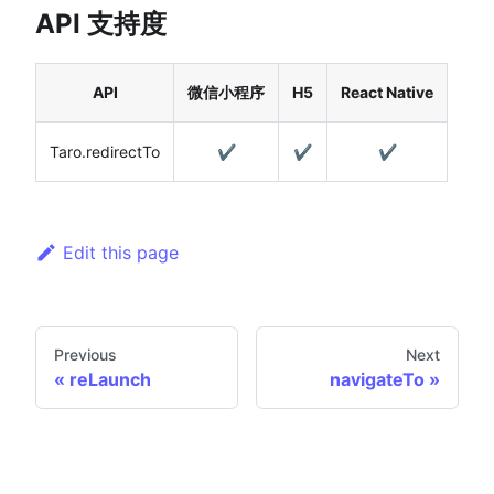
API 支持度
API
微信小程序
H5
React Native
Taro.redirectTo
✔️
✔️
✔️
Edit this page
Previous
Next
reLaunch
navigateTo