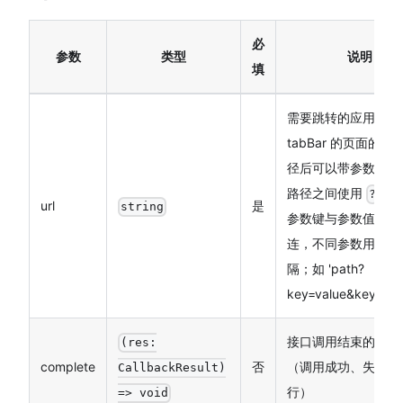
必
参数
类型
说明
填
需要跳转的应用内非
tabBar 的页面的路径
径后可以带参数。参
路径之间使用
分
?
url
是
string
参数键与参数值用
=
连，不同参数用
&
隔；如 'path?
key=value&key2=va
接口调用结束的回调
(res:
complete
否
（调用成功、失败都
CallbackResult)
行）
=> void