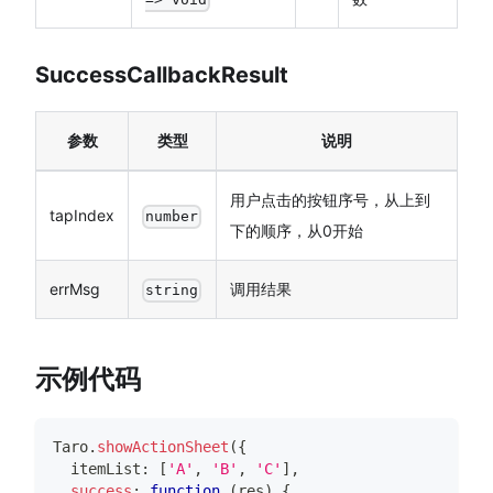
SuccessCallbackResult
参数
类型
说明
用户点击的按钮序号，从上到
tapIndex
number
下的顺序，从0开始
errMsg
调用结果
string
示例代码
Taro
.
showActionSheet
(
{
  itemList
:
[
'A'
,
'B'
,
'C'
]
,
success
:
function
(
res
)
{