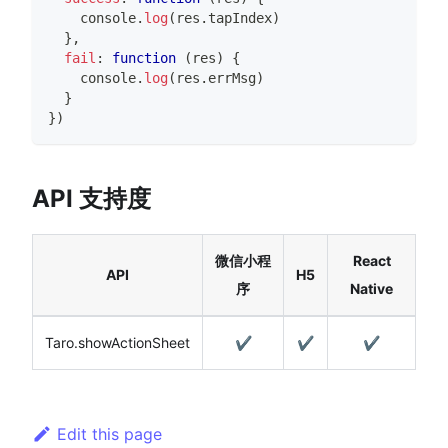
console
.
log
(
res
.
tapIndex
)
}
,
fail
:
function
(
res
)
{
console
.
log
(
res
.
errMsg
)
}
}
)
API 支持度
微信小程
React
API
H5
序
Native
Taro.showActionSheet
✔️
✔️
✔️
Edit this page