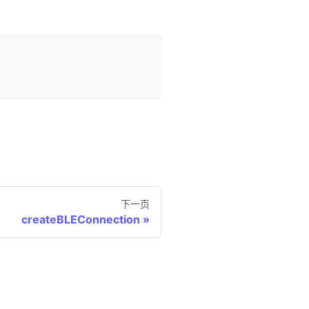
下一页
createBLEConnection