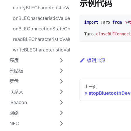
示例代码
notifyBLECharacteristicValueChange
onBLECharacteristicValueChange
import
Taro
from
'@t
onBLEConnectionStateChange
Taro
.
closeBLEConnect
readBLECharacteristicValue
writeBLECharacteristicValue
亮度
编辑此页
剪贴板
罗盘
上一页
联系人
stopBluetoothDev
iBeacon
网络
NFC