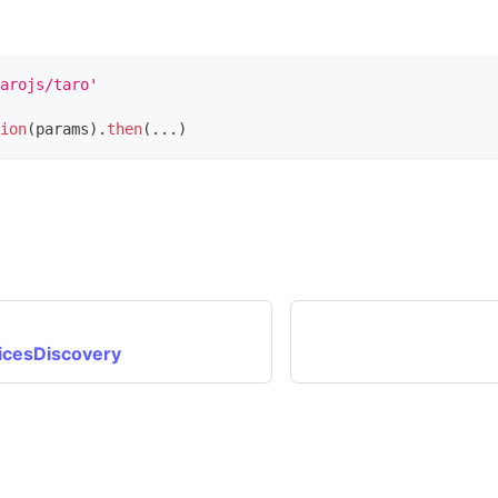
arojs/taro'
ion
(
params
)
.
then
(
...
)
icesDiscovery