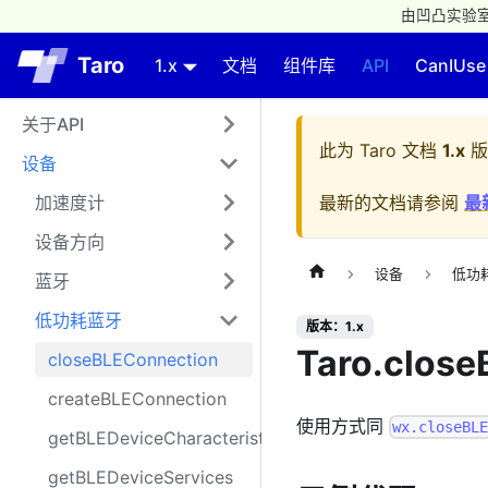
由凹凸实验室
Taro
1.x
文档
组件库
API
CanIUse
关于API
此为
Taro 文档
1.x
版
设备
加速度计
最新的文档请参阅
最
设备方向
设备
低功
蓝牙
低功耗蓝牙
版本：1.x
Taro.clos
closeBLEConnection
createBLEConnection
使用方式同
wx.closeBL
getBLEDeviceCharacteristics
getBLEDeviceServices