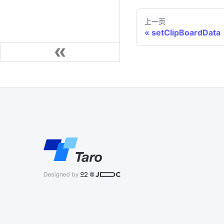
上一页
setClipBoardData