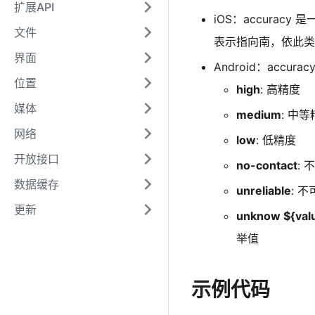
扩展API
iOS：accurac
文件
表示指向南，依此类
界面
Android：accur
位置
high
: 高精度
媒体
medium
: 中
网络
low
: 低精度
开放接口
no-contact
:
数据缓存
unreliable
: 
更新
unknow ${val
举值
示例代码