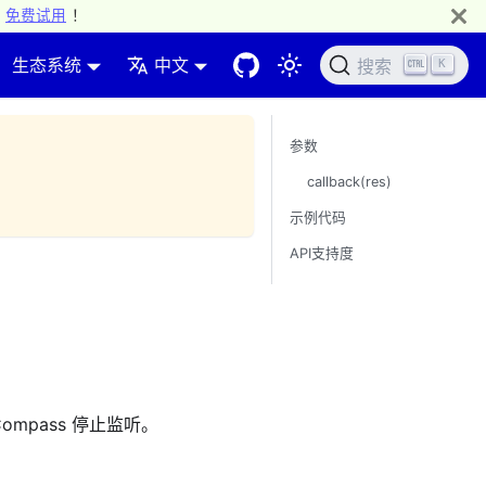
免费试用
！
生态系统
中文
K
搜索
参数
callback(res)
示例代码
API支持度
mpass 停止监听。