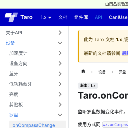
由凹凸实验室
Taro
1.x
文档
组件库
API
CanIUse
关于API
此为
Taro 文档
1.x
版
设备
加速度计
最新的文档请参阅
最
设备方向
设备
罗盘
蓝牙
低功耗蓝牙
版本：1.x
Taro.onCo
亮度
剪贴板
监听罗盘数据变化事件。频率
罗盘
使用方式同
onCompassChange
wx.onCompa