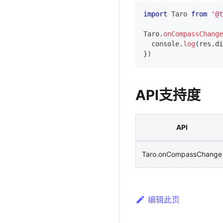
import
Taro
from
'@t
Taro
.
onCompassChange
console
.
log
(
res
.
di
}
)
API支持度
API
Taro.onCompassChange
编辑此页