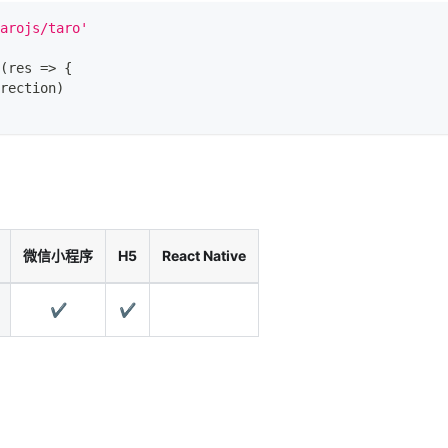
arojs/taro'
(
res
=>
{
rection
)
微信小程序
H5
React Native
✔️
✔️