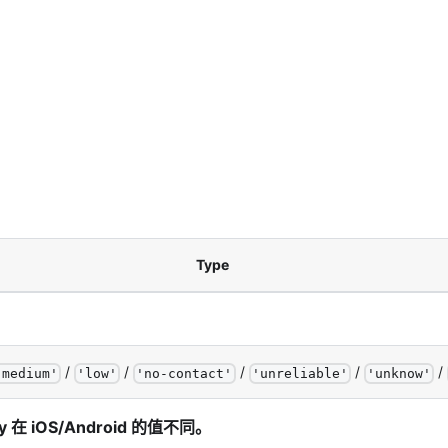
Type
/
/
/
/
/
'
medium
'
'
low
'
'
no-contact
'
'
unreliable
'
'
unknow
'
 在 iOS/Android 的值不同。