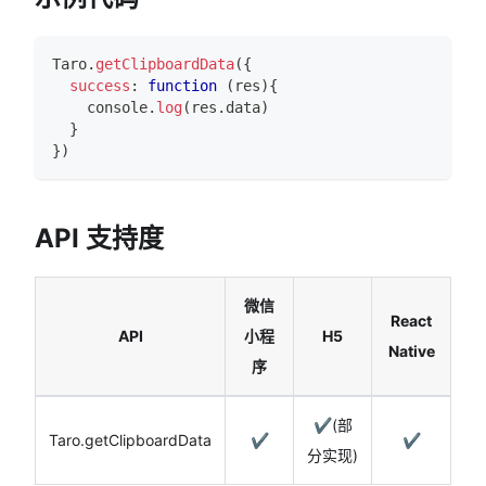
Taro
.
getClipboardData
(
{
success
:
function
(
res
)
{
console
.
log
(
res
.
data
)
}
}
)
API 支持度
微信
React
API
小程
H5
Native
序
✔️(部
Taro.getClipboardData
✔️
✔️
分实现)