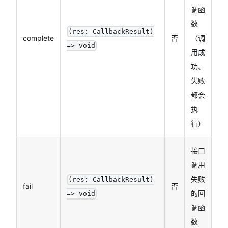
调函
数
(res: CallbackResult)
complete
否
（调
=> void
用成
功、
失败
都会
执
行）
接口
调用
失败
(res: CallbackResult)
fail
否
的回
=> void
调函
数