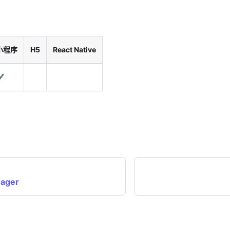
小程序
H5
React Native
️
nager