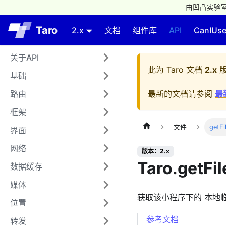
由凹凸实验室
Taro
2.x
文档
组件库
API
CanIUs
关于API
此为
Taro 文档
2.x
版
基础
路由
最新的文档请参阅
最
框架
文件
getFi
界面
网络
版本：2.x
Taro.getFil
数据缓存
媒体
获取该小程序下的 本地临
位置
参考文档
转发