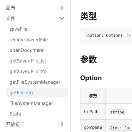
画布
类型
文件
saveFile
(
option
:
Option
)
=>
removeSavedFile
openDocument
参数
getSavedFileList
getSavedFileInfo
Option
getFileSystemManager
getFileInfo
参数
FileSystemManager
filePath
string
Stats
开放接口
complete
(res: Cal