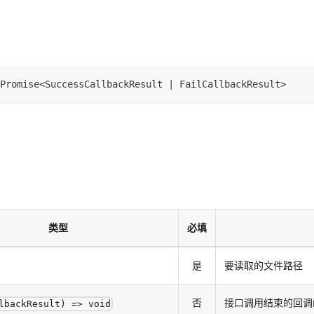
Promise
<
SuccessCallbackResult
|
FailCallbackResult
>
类型
必填
是
要读取的文件路径
否
接口调用结束的回调
lbackResult) => void