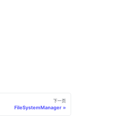
下一页
FileSystemManager