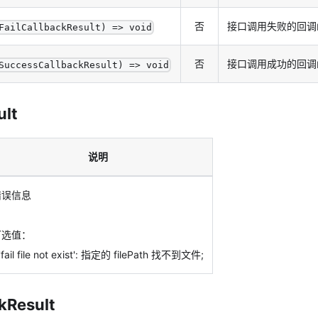
否
接口调用失败的回调
FailCallbackResult) => void
否
接口调用成功的回调
SuccessCallbackResult) => void
ult
说明
错误信息
可选值：
 'fail file not exist': 指定的 filePath 找不到文件;
kResult