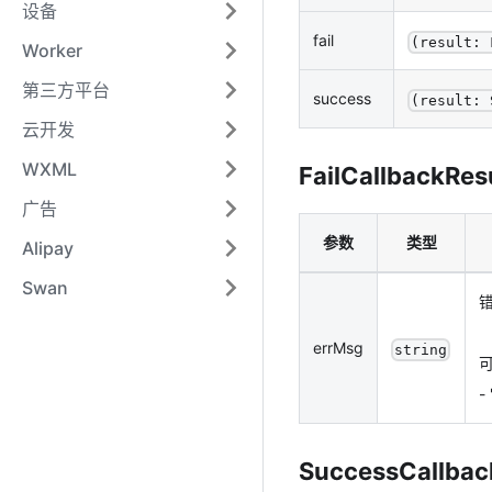
设备
fail
(result: 
Worker
第三方平台
success
(result: 
云开发
WXML
FailCallbackRes
广告
参数
类型
Alipay
Swan
errMsg
string
-
SuccessCallbac