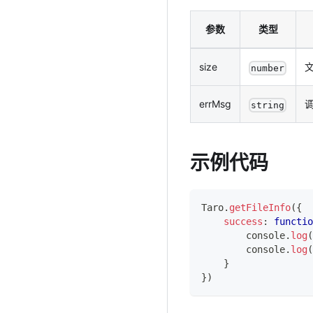
参数
类型
size
number
errMsg
string
示例代码
Taro
.
getFileInfo
(
{
success
:
functio
console
.
log
(
console
.
log
(
}
}
)