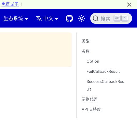
免费试用
！
生态系统
中文
K
搜索
类型
参数
Option
FailCallbackResult
SuccessCallbackRes
ult
示例代码
API 支持度