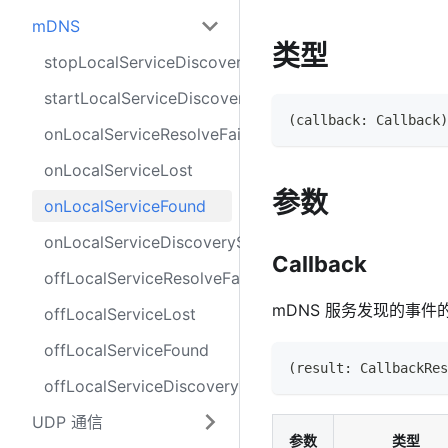
mDNS
类型
stopLocalServiceDiscovery
startLocalServiceDiscovery
(
callback
:
Callback
)
onLocalServiceResolveFail
onLocalServiceLost
参数
onLocalServiceFound
onLocalServiceDiscoveryStop
Callback
offLocalServiceResolveFail
mDNS 服务发现的事件
offLocalServiceLost
offLocalServiceFound
(
result
:
CallbackRes
offLocalServiceDiscoveryStop
UDP 通信
参数
类型