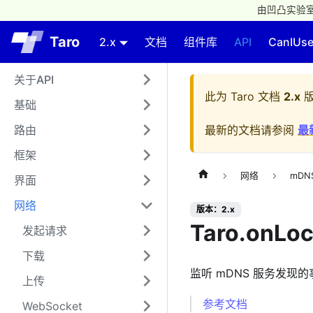
由凹凸实验室
Taro
2.x
文档
组件库
API
CanIUs
关于API
此为
Taro 文档
2.x
版
基础
路由
最新的文档请参阅
最
框架
网络
mDN
界面
网络
版本：2.x
Taro.onLoc
发起请求
下载
监听 mDNS 服务发现的
上传
参考文档
WebSocket