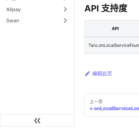
API 支持度
Alipay
Swan
API
Taro.onLocalServiceFou
编辑此页
上一页
onLocalServiceLo